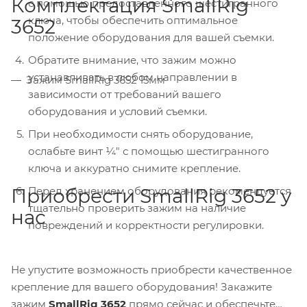
Комплектация SmallRig
с помощью предоставленного шестигранного
ключа, чтобы обеспечить оптимальное
3652
положение оборудования для вашей съемки.
Обратите внимание, что зажим можно
устанавливать в любом направлении в
Зажим SmallRig 3652 15мм
зависимости от требований вашего
оборудования и условий съемки.
При необходимости снять оборудование,
ослабьте винт ¼" с помощью шестигранного
ключа и аккуратно снимите крепление.
Приобрести SmallRig 3652 у
Перед хранением оборудования рекомендуется
тщательно проверить зажим на наличие
нас
повреждений и корректности регулировки.
Не упустите возможность приобрести качественное
крепление для вашего оборудования! Закажите
зажим
SmallRig 3652
прямо сейчас и обеспечьте