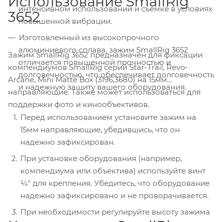
Использование SmallRig
интенсивном использовании и съемке в условиях
3652
повышенной вибрации.
Изготовленный из высокопрочного
алюминиевого сплава, зажим SmallRig 3652
Зажим SmallRig 3652 предназначен для фиксации
отличается повышенной прочностью и
компендиумов SmallRig серий Star-Trail, Revo-
долговечностью, что обеспечивает долговечность
Arcane, Mini Matte Box (3196,3680) на 15мм
и надежную защиту вашего оборудования.
направляющие. Также может использоваться для
поддержки фото и кинообъективов.
Перед использованием установите зажим на
15мм направляющие, убедившись, что он
надежно зафиксирован.
При установке оборудования (например,
компендиума или объектива) используйте винт
¼" для крепления. Убедитесь, что оборудование
надежно зафиксировано и не проворачивается.
При необходимости регулируйте высоту зажима