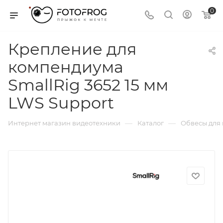
0
Крепление для
компендиума
SmallRig 3652 15 мм
LWS Support
—
—
Интернет магазин видеотехники
Каталог
Обвесы для