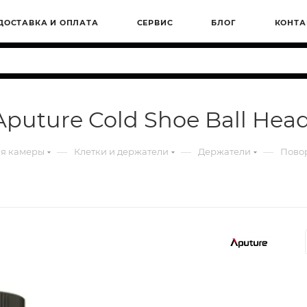
ДОСТАВКА И ОПЛАТА
СЕРВИС
БЛОГ
КОНТА
puture Cold Shoe Ball Hea
—
—
—
ля камеры
Клетки и держатели
Держатели
Повор