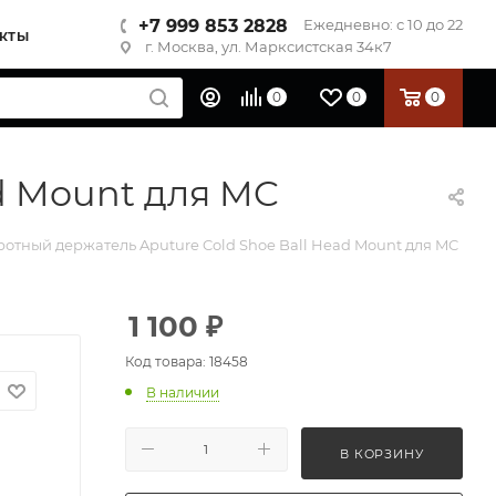
+7 999 853 2828
Ежедневно: с 10 до 22
КТЫ
г. Москва, ул. Марксистская 34к7
0
0
0
d Mount для MC
отный держатель Aputure Cold Shoe Ball Head Mount для MC
1 100
₽
Код товара: 18458
В наличии
В КОРЗИНУ