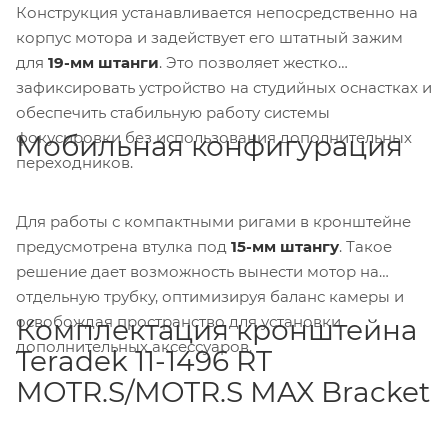
Конструкция устанавливается непосредственно на
корпус мотора и задействует его штатный зажим
для
19-мм штанги
. Это позволяет жестко
зафиксировать устройство на студийных оснастках и
обеспечить стабильную работу системы
фокусировки без использования дополнительных
Мобильная конфигурация
переходников.
Для работы с компактными ригами в кронштейне
предусмотрена втулка под
15-мм штангу
. Такое
решение дает возможность вынести мотор на
отдельную трубку, оптимизируя баланс камеры и
освобождая пространство для установки
Комплектация кронштейна
дополнительных аксессуаров.
Teradek 11-1496 RT
MOTR.S/MOTR.S MAX Bracket