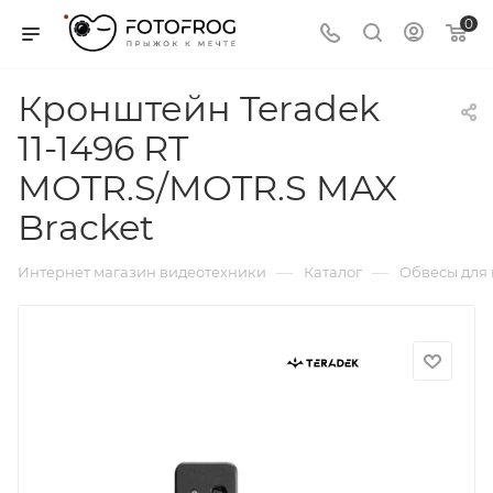
0
Кронштейн Teradek
11-1496 RT
MOTR.S/MOTR.S MAX
Bracket
—
—
Интернет магазин видеотехники
Каталог
Обвесы для