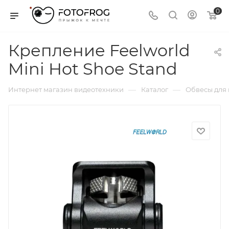
0
Крепление Feelworld
Mini Hot Shoe Stand
—
—
Интернет магазин видеотехники
Каталог
Обвесы для