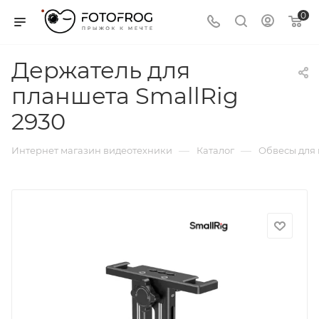
0
Держатель для
планшета SmallRig
2930
—
—
Интернет магазин видеотехники
Каталог
Обвесы для