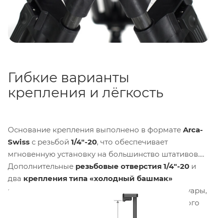
Гибкие варианты
крепления и лёгкость
Основание крепления выполнено в формате
Arca-
Swiss
с резьбой
1/4"-20
, что обеспечивает
мгновенную установку на большинство штативов.
Дополнительные
резьбовые отверстия 1/4"-20
и
два
крепления типа «холодный башмак»
позволяют монтировать на него другие аксессуары,
такие как микрофоны или осветители. Вес самого
крепления составляет всего
184 г
.