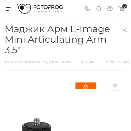
0
Мэджик Арм E-Image
Mini Articulating Arm
3.5"
—
—
Интернет магазин видеотехники
Каталог
Обвесы для