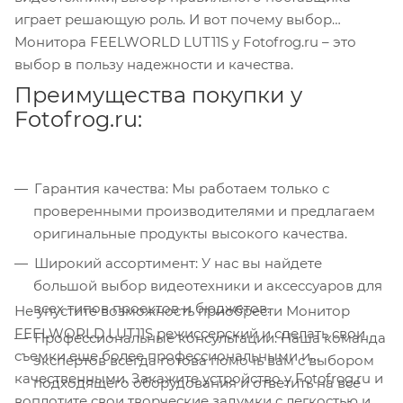
играет решающую роль. И вот почему выбор
Монитора FEELWORLD LUT11S у Fotofrog.ru – это
выбор в пользу надежности и качества.
Преимущества покупки у
Fotofrog.ru:
Гарантия качества: Мы работаем только с
проверенными производителями и предлагаем
оригинальные продукты высокого качества.
Широкий ассортимент: У нас вы найдете
большой выбор видеотехники и аксессуаров для
всех типов проектов и бюджетов.
Не упустите возможность приобрести Монитор
FEELWORLD LUT11S режиссерский и сделать свои
Профессиональные консультации: Наша команда
съемки еще более профессиональными и
экспертов всегда готова помочь вам с выбором
качественными. Закажите устройство у Fotofrog.ru и
подходящего оборудования и ответить на все
воплотите свои творческие задумки с легкостью и