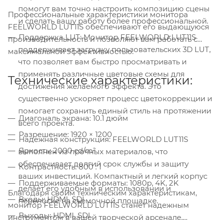
помогут вам точно настроить композицию сцены
Профессиональные характеристики монитора
и сделать вашу работу более профессиональной.
FEELWORLD LUT11S обеспечивают его выдающуюся
Поддержка LUT: Монитор FEELWORLD LUT11S
производительность и позволяют вам работать с
поддерживает загрузку пользовательских 3D LUT,
максимальной эффективностью.
что позволяет вам быстро просматривать и
применять различные цветовые схемы для
Технические характеристики:
достижения желаемого эффекта. Это
существенно ускоряет процесс цветокоррекции и
помогает сохранить единый стиль на протяжении
Диагональ экрана: 10.1 дюйм
всего проекта.
Разрешение: 1920 × 1200
Надежная конструкция: FEELWORLD LUT11S
Яркость: 2000 cd/m²
выполнен из прочных материалов, что
обеспечивает долгий срок службы и защиту
Контрастность: 800 : 1
ваших инвестиций. Компактный и легкий корпус
Поддерживаемые форматы: 1080p, 4K, 2K
делает его удобным в использовании и
Благодаря своим техническим характеристикам,
Входы: HDMI, SDI
переноске на съемочной площадке.
монитор FEELWORLD LUT11S станет надежным
Выходы: HDMI, SDI
инструментом в вашей творческой арсенале,