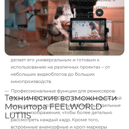
стабильные цвета даже при больших углах
обзора. Это позволяет вам свободно
перемещаться перед монитором, не потеряв при
этом качества изображения.
Поддержка различных форматов: FEELWORLD
LUT11S с легкостью работает с различными
видеоформатами, включая Full HD и 4K. Это
делает его универсальным и готовым к
использованию на различных проектах – от
небольших видеоблогов до больших
кинопроизводств.
Профессиональные функции для режиссеров:
Технические возможности
Монитор FEELWORLD LUT11S оснащен функцией
Монитора FEELWORLD
зума, которая позволяет увеличивать отдельные
участки изображения, чтобы более детально
LUT11S
рассмотреть каждый кадр. Кроме того,
встроенные анаморфные и кроп-маркеры