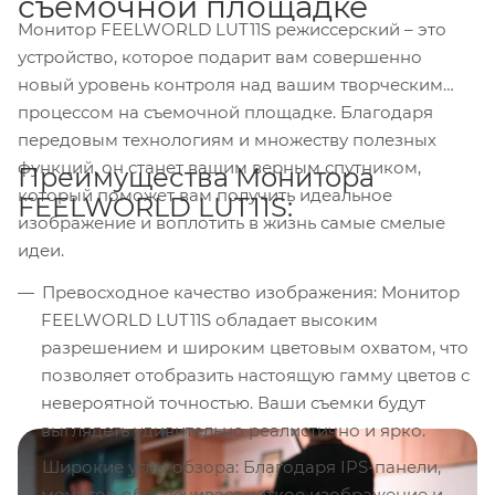
съемочной площадке
Монитор FEELWORLD LUT11S режиссерский – это
устройство, которое подарит вам совершенно
новый уровень контроля над вашим творческим
процессом на съемочной площадке. Благодаря
передовым технологиям и множеству полезных
функций, он станет вашим верным спутником,
Преимущества Монитора
который поможет вам получить идеальное
FEELWORLD LUT11S:
изображение и воплотить в жизнь самые смелые
идеи.
Превосходное качество изображения: Монитор
FEELWORLD LUT11S обладает высоким
разрешением и широким цветовым охватом, что
позволяет отобразить настоящую гамму цветов с
невероятной точностью. Ваши съемки будут
выглядеть удивительно реалистично и ярко.
Широкие углы обзора: Благодаря IPS-панели,
монитор обеспечивает четкое изображение и