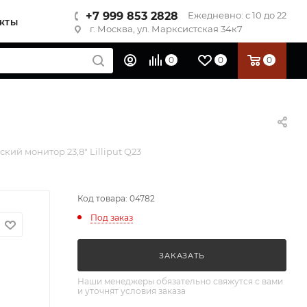
+7 999 853 2828
Ежедневно: с 10 до 22
КТЫ
г. Москва, ул. Марксистская 34к7
0
0
0
кий монитор 23,8" Lilliput Q23
Код товара: 04782
Под заказ
ЗАКАЗАТЬ
Наши менеджеры обязательно свяжутся с вами
и уточнят условия заказа