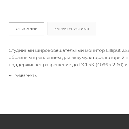
ОПИСАНИЕ
ХАРАКТЕРИСТИКИ
Студийный широковещательный монитор Lilliput 23,8
образным креплением для аккумулятора, который при
поддерживает разрешение до DCI 4K (4096 x 2160) и
четырьмя SDI-входами (два 12G, два 3G), что позво
четырехканальный SDI-вход. Монитор также оснаще
потоку. Для работы с критически важными цветами 
входит в комплект).
Диагональ экрана: 23,8
Разрешение экрана: 3840x2160
Соотношение сторон: 16:9