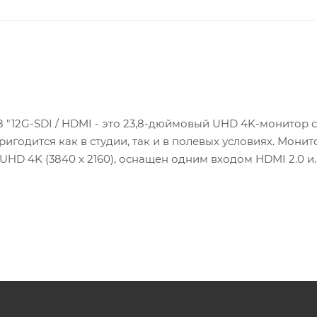
 "12G-SDI / HDMI - это 23,8-дюймовый UHD 4K-монитор с
годится как в студии, так и в полевых условиях. Монит
 UHD 4K (3840 x 2160), оснащен одним входом HDMI 2.0 и
ляет использовать одноканальный, двухканальный и
н сквозными выходами HDMI и SDI для передачи сигнал
монитор поддерживает версию LightSpace CMS PRO/ LTE 