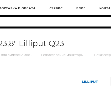
ДОСТАВКА И ОПЛАТА
СЕРВИС
БЛОГ
КОНТА
8" Lilliput Q23
—
—
 для видеосъемки
Режиссёрские мониторы
Режиссерс