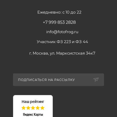
Вес, г: 2900
Особенности: 3D-LUT (через USB); HDR
Ежедневно: с 10 до 22
Комплектация: USB флэшка с драйверами; Пластина
+7 999 853 2828
крепления кронштейна; Площадка V-mount
питания; Блок питания 15 В; Настольный кронштейн
info@fotofrog.ru
Участник ФЗ 223 и ФЗ 44
г. Москва, ул. Марксистская 34к7
ПОДПИСАТЬСЯ НА РАССЫЛКУ