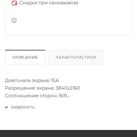
Скидки при самовывозе
ОПИСАНИЕ
ХАРАКТЕРИСТИКИ
Диагональ экрана: 15,6
Разрешение экрана: 3840x2160
Соотношение сторон: 16:9
Широкоформатный экран: Да
Яркость, кд/м2: 330
Контрастность: 1 000
Углы обзора, град: 176/176
Тип подсветки экрана: LED