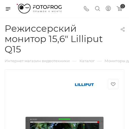
0
Режиссерский
монитор 15,6" Lilliput
Q15
—
—
Интернет магазин видеотехники
Каталог
Мониторы д