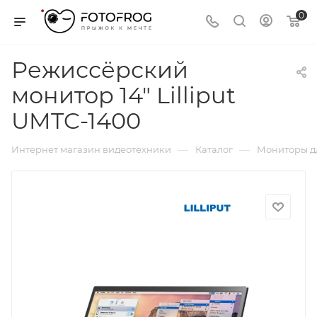
0
Режиссёрский
монитор 14" Lilliput
UMTC-1400
—
—
Интернет магазин видеотехники
Каталог
Мониторы д