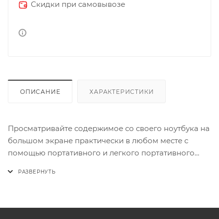
Скидки при самовывозе
ОПИСАНИЕ
ХАРАКТЕРИСТИКИ
Просматривайте содержимое со своего ноутбука на
большом экране практически в любом месте с
помощью портативного и легкого портативного
светодиодного монитора Lilliput UMTC-1400 с
диагональю 14 дюймов Full HD. Просто подключите
монитор к компьютеру, телефону или планшету с
помощью прилагаемого кабеля USB Type-C и
начните просматривать контент с повышенной