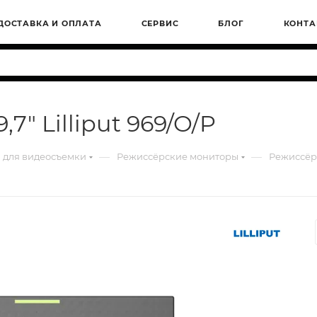
ДОСТАВКА И ОПЛАТА
СЕРВИС
БЛОГ
КОНТА
" Lilliput 969/O/P
—
—
 для видеосъемки
Режиссёрские мониторы
Режиссёрс