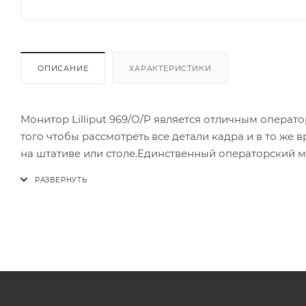
ОПИСАНИЕ
ХАРАКТЕРИСТИКИ
Монитор Lilliput 969/O/P является отличным опера
того чтобы рассмотреть все детали кадра и в то же
на штативе или столе.Единственный операторский мо
LED дисплеем 1024х768, Tally интерфейсом и всеми п
Диагональ экрана: 9,7
Разрешение экрана: 1024x768
Соотношение сторон: 4:3
Яркость, кд/м2: 400
Контрастность: 600
Время отклика, мс: 20