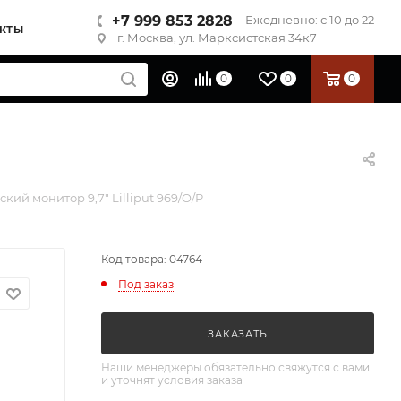
+7 999 853 2828
Ежедневно: с 10 до 22
КТЫ
г. Москва, ул. Марксистская 34к7
0
0
0
кий монитор 9,7" Lilliput 969/O/P
Код товара: 04764
Под заказ
ЗАКАЗАТЬ
Наши менеджеры обязательно свяжутся с вами
и уточнят условия заказа