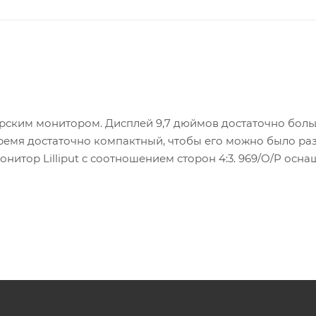
торским монитором. Дисплей 9,7 дюймов достаточно бол
 время достаточно компактный, чтобы его можно было ра
нитор Lilliput с соотношением сторон 4:3. 969/O/P осна
рограммными функциями Pix-to-Pix, Focus Peaking и др.