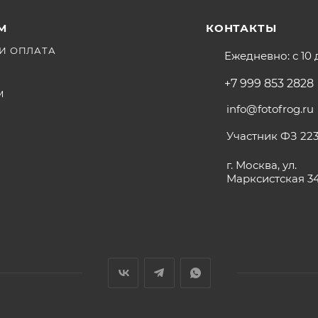
М
КОНТАКТЫ
И ОПЛАТА
Ежедневно: с 10 
+7 999 853 2828
М
info@fotofrog.ru
Участник ФЗ 223
г. Москва, ул.
Марксистская 3
V-образн/Anton Bauer опционально)
д винт