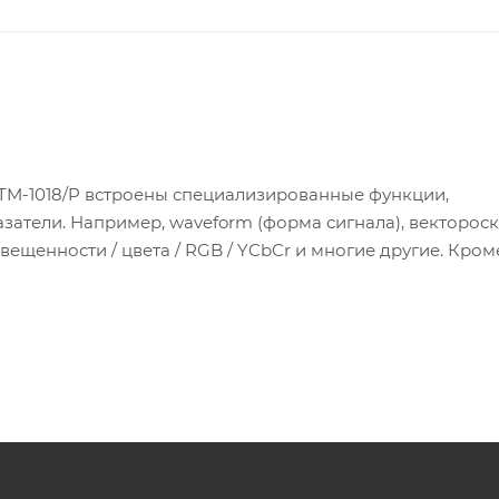
 TM-1018/P встроены специализированные функции,
атели. Например, waveform (форма сигнала), вектороск
щенности / цвета / RGB / YCbCr и многие другие. Кроме
к помощь при фокусировке (focus peaking), оценка эк
er). А благодаря сенсорному экрану в мониторе Lilliput T
ументов стало еще проще и удобнее.