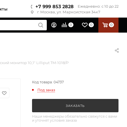
+7 999 853 2828
Ежедневно: с 10 до 22
КТЫ
г. Москва, ул. Марксистская 34к7
0
0
0
кий монитор 10,1" Lilliput TM-1018/P
Код товара: 04737
Под заказ
ЗАКАЗАТЬ
Наши менеджеры обязательно свяжутся с вами
и уточнят условия заказа