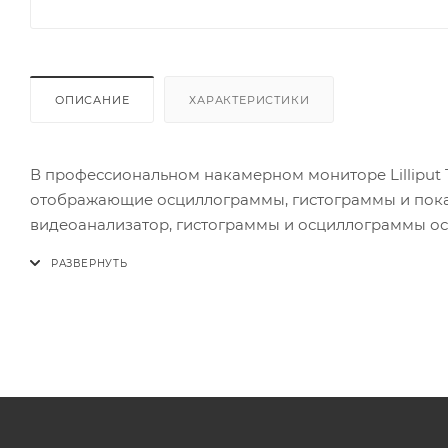
ОПИСАНИЕ
ХАРАКТЕРИСТИКИ
В профессиональном накамерном мониторе Lilliput
отображающие осциллограммы, гистограммы и показ
видеоанализатор, гистограммы и осциллограммы осве
встроены специализированные инструменты такие ка
(exposure) и индикатор уровня звука (аudio level met
управлять этим огромным набором функций и инстр
Диагональ экрана: 10,1
Разрешение экрана: 1280x800
Соотношение сторон: 16:9
Широкоформатный экран: Да