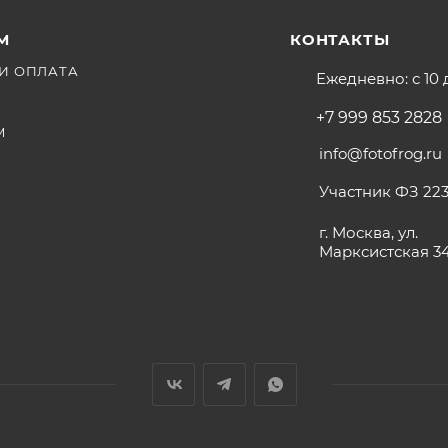
М
КОНТАКТЫ
И ОПЛАТА
Ежедневно: с 10 
+7 999 853 2828
М
info@fotofrog.ru
Участник ФЗ 223
г. Москва, ул.
Марксистская 3
V-образн/Anton Bauer опционально)
тия под винт