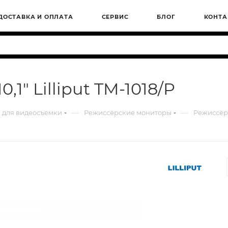
ДОСТАВКА И ОПЛАТА
СЕРВИС
БЛОГ
КОНТА
1" Lilliput TM-1018/P
—
—
 для видеосъемки
Режиссёрские мониторы
Режиссёрс