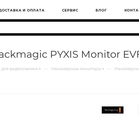
ДОСТАВКА И ОПЛАТА
СЕРВИС
БЛОГ
КОНТА
ckmagic PYXIS Monitor EVF
—
—
 для видеосъемки
Накамерные мониторы
Накамерный