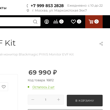
+7 999 853 2828
Ежедневно: с 10 до 22
КТЫ
г. Москва, ул. Марксистская 34к7
0
0
0
 Kit
 монитор Blackmagic PYXIS Monitor EVF Kit
69 990
₽
Код товара: 16812
Осталось 2 шт
В КОРЗИНУ