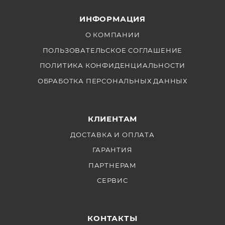
черный, желтый)
ИНФОРМАЦИЯ
Поле проверки (красный, зеленый, синий, серый)
О КОМПАНИИ
Отражение изображения (H, V, H / V)
ПОЛЬЗОВАТЕЛЬСКОЕ СОГЛАШЕНИЕ
Изображение заморозить
ПОЛИТИКА КОНФИДЕНЦИАЛЬНОСТИ
Регулировка цветовой температуры
ОБРАБОТКА ПЕРСОНАЛЬНЫХ ДАННЫХ
КЛИЕНТАМ
ДОСТАВКА И ОПЛАТА
ГАРАНТИЯ
ПАРТНЕРАМ
СЕРВИС
КОНТАКТЫ