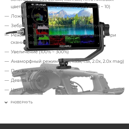
цветов; регулировка пикового уровня 1 ~ 10)
Ложные цвета
Зебра экспозиции (1% ~ 100% регулируется)
Режим сканирования (при сканировании, при
сканировании)
Увеличение (100% ~ 300%)
Анаморфный режим (1.25x, 1.33x, 1.5x, 2.0x, 2.0x mag)
Пиксель в пиксель
Девять Сетка
Центр Маркер
Маркер безопасности (70%, 80%, 90%, 16: 9, 16:10, 4:
3, 5: 4, 1.85: 1, 2.35: 1)
Маркер отношения (16: 9, 16: 10, 4: 3, 1.85: 1, 2.35: 1)
Цвет маркера (красный, зеленый, синий, белый,