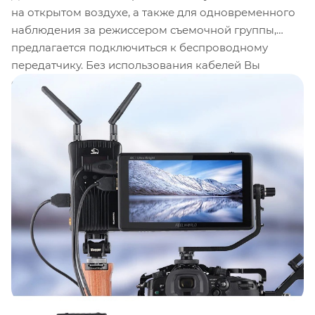
на открытом воздухе, а также для одновременного
наблюдения за режиссером съемочной группы,
предлагается подключиться к беспроводному
передатчику. Без использования кабелей Вы
сможете легко подключиться к монитору директора
и отображать живое изображение на нескольких
дисплеях одновременно. Прикрепить трансмиттер к
оборудованию для съемки, такому как камерам или
тележкам, очень просто благодаря точкам
крепления стандартного размера, которые
совместимы с такелажным оборудованием
сторонних производителей. В нижней части имеется
2 точки крепления, которые легко монтируются."