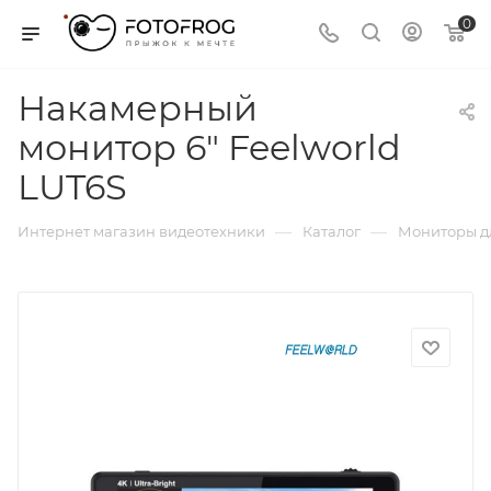
0
Накамерный
монитор 6" Feelworld
LUT6S
—
—
Интернет магазин видеотехники
Каталог
Мониторы д