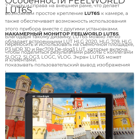
Особенности FEELWORLD
? "внизу и справа на внешней раме, что делает
LUT6S
возможным простое крепление
LUT6S
к камере, а
также обеспечивает возможность использования
этого прибора вместе с другими установками.
НАКАМЕРНЫЙ МОНИТОР FEELWORLD LUT6S
Благодаря такому дизайну, LUT6S можно легко
обладает встроенными LUT HLG 2020, HLG 709, HLG
переносить и использовать на съемочной площадке,
P3 HDR 3D и Rec709 De-slog3 LUT, которые включают
чтобы поделиться результатами работы с коллегами
SLOG2, SLOG3, LOGC, VLOG. Экран LUT6S может
и клиентами.
показывать пользовательский вывод изображения
LUT и отображать сигнал HDR для создания
невероятной четкости и детализации. С помощью
LUT6S вы можете упростить процесс записи
журнала и HDR и воспроизводить свои рабочие
процессы постпроизводства, когда это наиболее
важно - на съемочной площадке.