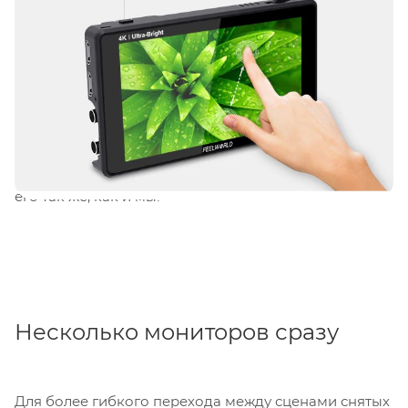
того, у
FEELWORLD LUT6S
есть функционал для
избежания случайных нажатий. Если вы
испытываете проблемы с сенсорными кнопками, то
просто воспользуйтесь выключателем, который
поможет выключить их и предотвратить случайные
нажатия. Таким образом,
накамерный монитор
FEELWORLD LUT6S
является очень удобным и
функциональным, и мы уверены, что вы полюбите
его так же, как и мы!
Несколько мониторов сразу
Для более гибкого перехода между сценами снятых