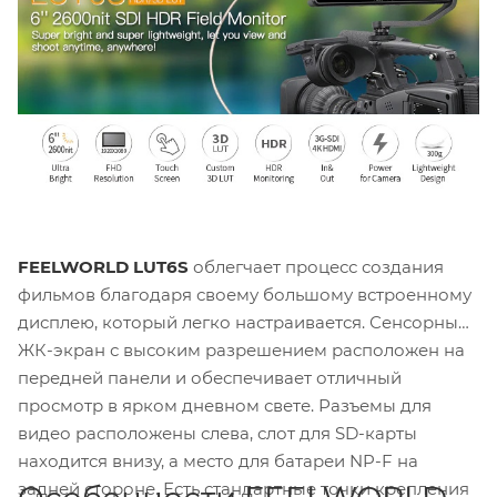
FEELWORLD LUT6S
облегчает процесс создания
фильмов благодаря своему большому встроенному
дисплею, который легко настраивается. Сенсорный
ЖК-экран с высоким разрешением расположен на
передней панели и обеспечивает отличный
просмотр в ярком дневном свете. Разъемы для
видео расположены слева, слот для SD-карты
находится внизу, а место для батареи NP-F на
задней стороне. Есть стандартные точки крепления