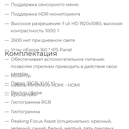
Поддержка сенсорного меню
Поддержка HDR-мониторинга
Высокое разрешение: Full HD 1920x1080, высокая
контрастность: 1000: 1
2600 нит при дневном свете
Углы обзора 160 ° IPS Panel
Комплектация
Обеспечивает вспомогательное питание;
позволяя стрелкам приводить в действие свои
камеры
монитор
Парад (RGB, YUV, Y)
кабель Mini/Micro HDMI - HDMI
Вектор сфера
кронштейн
Гистограмма RGB
Гистограмма
Peaking Focus Assist (опционально: красный,
зеленый, синий, белый, желтый, пять пиковых