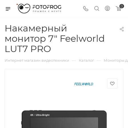
0
Накамерный
монитор 7" Feelworld
LUT7 PRO
—
—
Интернет магазин видеотехники
Каталог
Мониторы д