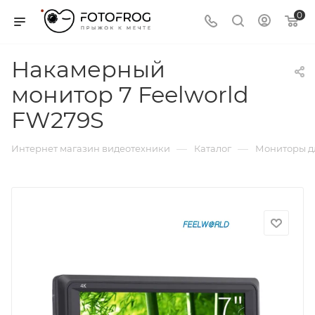
0
Накамерный
монитор 7 Feelworld
FW279S
—
—
Интернет магазин видеотехники
Каталог
Мониторы д