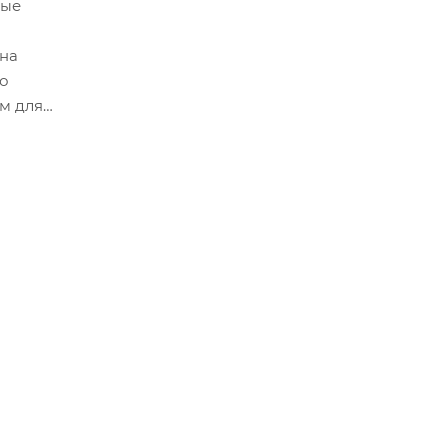
вые
Она
то
м для