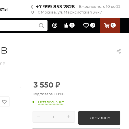
+7 999 853 2828
Ежедневно: с 10 до 22
КТЫ
г. Москва, ул. Марксистская 34к7
0
0
0
1B
91B
3 550
₽
Код товара: 00918
Осталось 5 шт
В КОРЗИНУ