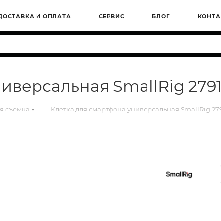
ДОСТАВКА И ОПЛАТА
СЕРВИС
БЛОГ
КОНТА
ниверсальная SmallRig 279
—
я съемка
Клетка для смартфона универсальная SmallRig 27