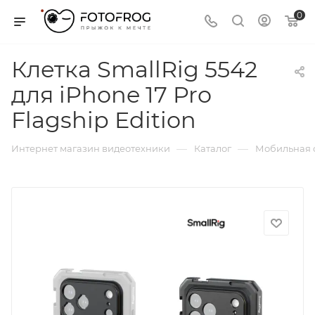
0
Клетка SmallRig 5542
для iPhone 17 Pro
Flagship Edition
—
—
Интернет магазин видеотехники
Каталог
Мобильная 