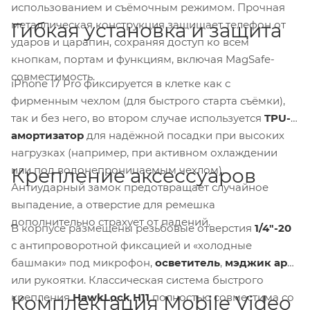
использованием и съёмочным режимом. Прочная
металлическая конструкция защищает телефон от
Гибкая установка и защита
ударов и царапин, сохраняя доступ ко всем
кнопкам, портам и функциям, включая MagSafe-
совместимость.
iPhone 17 Pro фиксируется в клетке как с
фирменным чехлом (для быстрого старта съёмки),
так и без него, во втором случае используется
TPU-
амортизатор
для надёжной посадки при высоких
нагрузках (например, при активном охлаждении
или под водонепроницаемым чехлом).
Крепление аксессуаров
Антиударный замок предотвращает случайное
выпадение, а отверстие для ремешка
дополнительно страхует от падений.
В корпусе размещены резьбовые отверстия
1/4″-20
с антипроворотной фиксацией и «холодные
башмаки» под микрофон,
осветитель
,
мэджик арм
или рукоятки. Классическая система быстрого
крепления
HawkLock H11
полностью совместима со
Комплектация Mobile Video