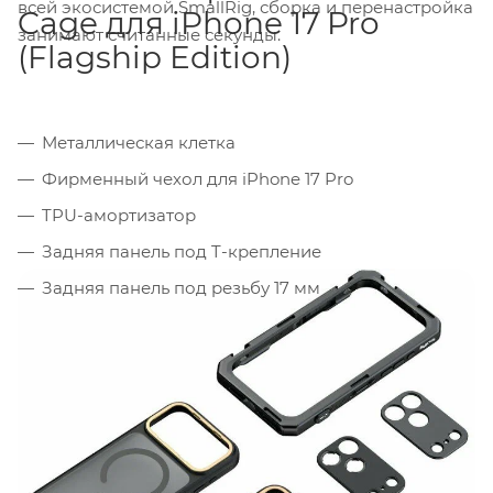
всей экосистемой SmallRig, сборка и перенастройка
Cage для iPhone 17 Pro
занимают считанные секунды.
(Flagship Edition)
Металлическая клетка
Фирменный чехол для iPhone 17 Pro
TPU-амортизатор
Задняя панель под T-крепление
Задняя панель под резьбу 17 мм