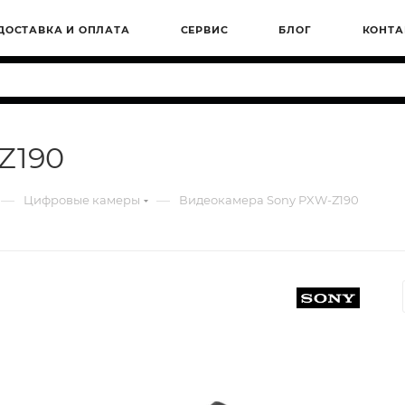
ДОСТАВКА И ОПЛАТА
СЕРВИС
БЛОГ
КОНТА
Z190
—
—
Цифровые камеры
Видеокамера Sony PXW-Z190