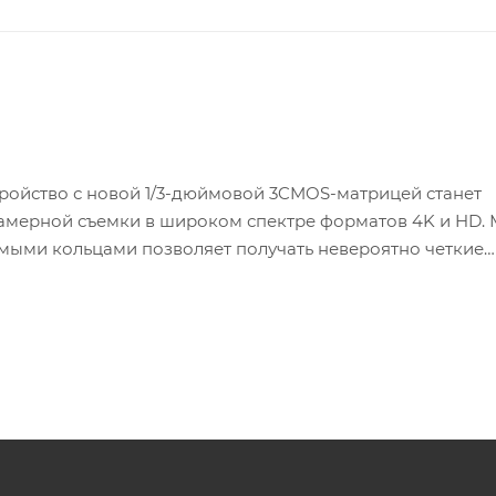
тройство с новой 1/3-дюймовой 3CMOS-матрицей станет
мерной съемки в широком спектре форматов 4K и HD.
имыми кольцами позволяет получать невероятно четкие
ловиях профессиональной съемки. Усовершенствованна
 уникальный электронный нейтральный фильтр переменн
 прекрасный контент.