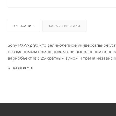
ОПИСАНИЕ
ХАРАКТЕРИСТИКИ
Sony PXW-Z190 - то великолепное универсальное ус
незаменимым помощником при выполнении однока
вариобъектив с 25-кратным зумом и тремя независ
изображения в формате 4K практически в любых ус
автофокусировка с функцией распознавания лиц и
плотности от Sony позволяют без проблем создавать