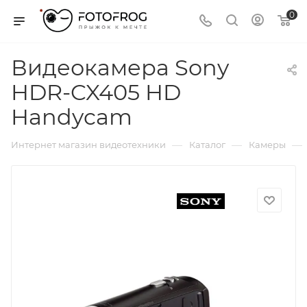
0
Видеокамера Sony
HDR-CX405 HD
Handycam
—
—
—
Интернет магазин видеотехники
Каталог
Камеры