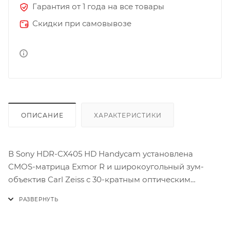
Гарантия от 1 года на все товары
Скидки при самовывозе
ОПИСАНИЕ
ХАРАКТЕРИСТИКИ
В Sony HDR-CX405 HD Handycam установлена
CMOS-матрица Exmor R и широкоугольный зум-
объектив Carl Zeiss с 30-кратным оптическим
увеличением. Камера CX-405 записывает видео в
формате Full HD 1920 x 1080 с разрешением 60p и
фотоснимки с разрешением 9,2 Мп на