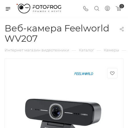
0
Веб-камера Feelworld
WV207
—
—
—
Интернет магазин видеотехники
Каталог
Камеры