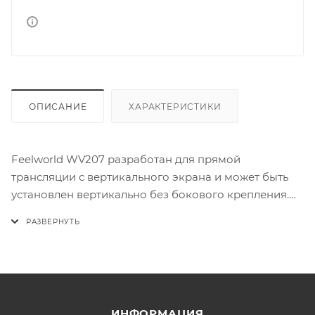
ОПИСАНИЕ
ХАРАКТЕРИСТИКИ
Feelworld WV207 разработан для прямой
трансляции с вертикального экрана и может быть
установлен вертикально без бокового крепления.
Транслирует в разрешении Full HD 1920x1080 со
скоростью 30 кадров в секунду, использует
высококачественный датчик изображения с 2,07
миллионами пикселей, обеспечивая плавное и
четкое видеоизображение. Компактная и
портативная, легко справляется с различными
ИНФОРМАЦИЯ