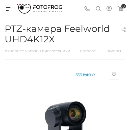
0
PTZ-камера Feelworld
UHD4K12X
—
—
—
Интернет магазин видеотехники
Каталог
Камеры