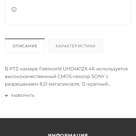
ОПИСАНИЕ
ХАРАКТЕРИСТИКИ
В PTZ-камере Feelworld UHD4K12X 4K используется
высококачественный CMOS-сенсор SONY с
разрешением 8,51 мегапикселя, 12-кратный
оптический зум-объектив и широкоугольный
объектив 70 °. Она оснащена разрешением 4K
3840x2160, обеспечивает четкое и плавное видео
ultra HD. Идеально подходит для прямой
трансляции видеоконференций, дистанционного
образования, телемедицины и т.д.Одновременный
ИНФОРМАЦИЯ