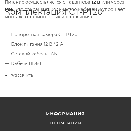
Питание осуществляется от адаптера
12 В
или через
PoE
, что сокращает количество кабелей и упрощает
Комплектация CT-PT20
монтаж в стационарных инсталляциях.
Поворотная камера CT-PT20
Блок питания 12 В / 2 А
Сетевой кабель LAN
Кабель HDMI
ИК-пульт дистанционного управления
Крепёжный комплект (винты, дюбели)
ИНФОРМАЦИЯ
О КОМПАНИИ