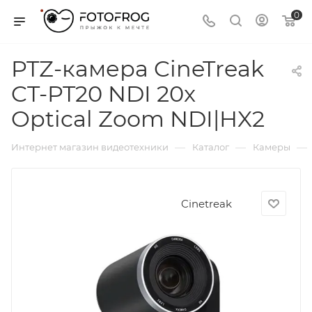
0
PTZ-камера CineTreak
CT-PT20 NDI 20x
Optical Zoom NDI|HX2
—
—
—
Интернет магазин видеотехники
Каталог
Камеры
Cinetreak