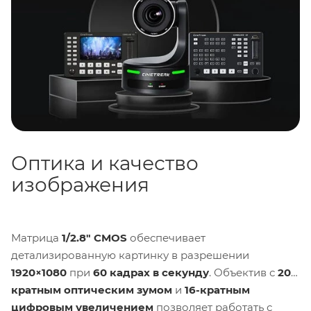
встроить камеру в готовые студийные и
стриминговые решения.
Оптика и качество
изображения
Матрица
1/2.8″ CMOS
обеспечивает
детализированную картинку в разрешении
1920×1080
при
60 кадрах в секунду
. Объектив с
20-
кратным оптическим зумом
и
16-кратным
цифровым увеличением
позволяет работать с