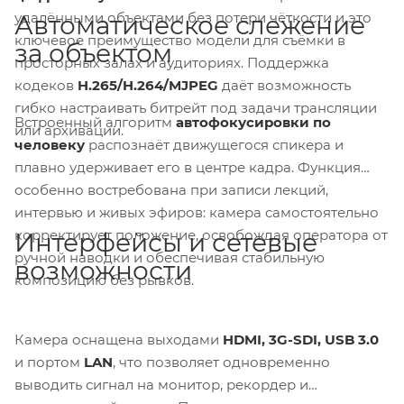
удалёнными объектами без потери чёткости и это
Автоматическое слежение
ключевое преимущество модели для съёмки в
за объектом
просторных залах и аудиториях. Поддержка
кодеков
H.265/H.264/MJPEG
даёт возможность
гибко настраивать битрейт под задачи трансляции
Встроенный алгоритм
автофокусировки по
или архивации.
человеку
распознаёт движущегося спикера и
плавно удерживает его в центре кадра. Функция
особенно востребована при записи лекций,
интервью и живых эфиров: камера самостоятельно
корректирует положение, освобождая оператора от
Интерфейсы и сетевые
ручной наводки и обеспечивая стабильную
возможности
композицию без рывков.
Камера оснащена выходами
HDMI, 3G-SDI, USB 3.0
и портом
LAN
, что позволяет одновременно
выводить сигнал на монитор, рекордер и