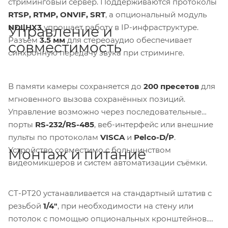
стриминговый сервер. Поддерживаются протоколы
RTSP, RTMP, ONVIF, SRT
, а опциональный модуль
NDI|HX3
упрощает работу в IP-инфраструктуре.
Управление и
Разъём
3.5 мм
для стереоаудио обеспечивает
совместимость
синхронную передачу звука при стриминге.
В памяти камеры сохраняется до
200 пресетов
для
мгновенного вызова сохранённых позиций.
Управление возможно через последовательные
порты
RS-232/RS-485
, веб-интерфейс или внешние
пульты по протоколам
VISCA
и
Pelco-D/P
.
Устройство совместимо с большинством
Монтаж и питание
видеомикшеров и систем автоматизации съёмки.
CT-PT20 устанавливается на стандартный штатив с
резьбой
1/4″
, при необходимости на стену или
потолок с помощью опциональных кронштейнов.