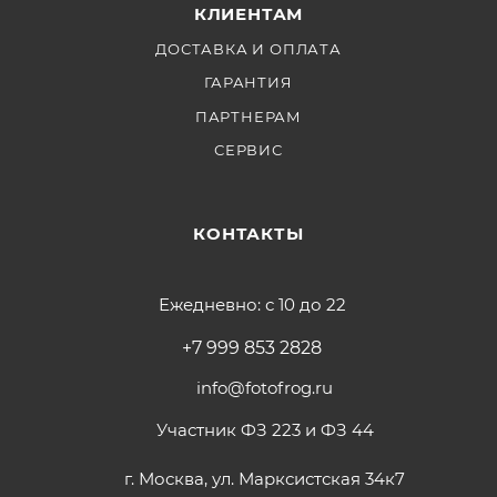
КЛИЕНТАМ
Блок питания 30W с международными
адаптерами × 1
ДОСТАВКА И ОПЛАТА
ГАРАНТИЯ
ПАРТНЕРАМ
СЕРВИС
КОНТАКТЫ
Ежедневно: с 10 до 22
+7 999 853 2828
info@fotofrog.ru
Участник ФЗ 223 и ФЗ 44
г. Москва, ул. Марксистская 34к7