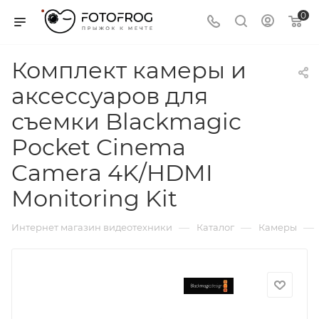
0
Комплект камеры и
аксессуаров для
съемки Blackmagic
Pocket Cinema
Camera 4K/HDMI
Monitoring Kit
—
—
—
Интернет магазин видеотехники
Каталог
Камеры