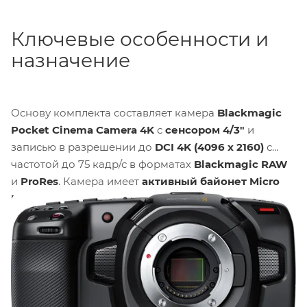
Ключевые особенности и
назначение
Основу комплекта составляет камера
Blackmagic
Pocket Cinema Camera 4K
с
сенсором 4/3"
и
записью в разрешении до
DCI 4K (4096 x 2160)
с
частотой до 75 кадр/с в форматах
Blackmagic RAW
и
ProRes
. Камера имеет
активный байонет Micro
Four Thirds
и 5-дюймовый сенсорный экран.
Внешний монитор
Atomos Shinobi II 5.2"
с яркостью
1500 кд/м² обеспечивает точный контроль
изображения и возможность управления
совместимыми камерами по USB-C.