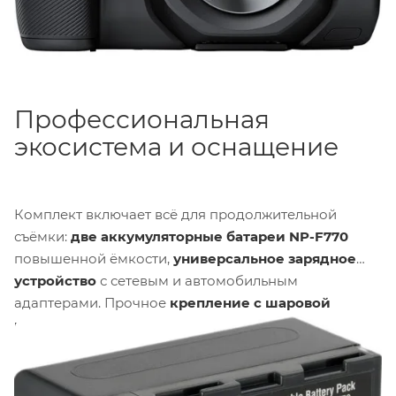
Профессиональная
экосистема и оснащение
Комплект включает всё для продолжительной
съёмки:
две аккумуляторные батареи NP-F770
повышенной ёмкости,
универсальное зарядное
устройство
с сетевым и автомобильным
адаптерами. Прочное
крепление с шаровой
головкой
и
солнцезащитный козырёк
обеспечивают удобный монтаж монитора и работу
при ярком свете. Надёжный
высокоскоростной
HDMI-кабель
и дополнительные адаптеры