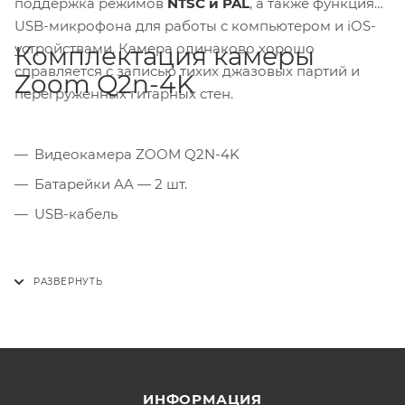
поддержка режимов
NTSC и PAL
, а также функция
USB-микрофона для работы с компьютером и iOS-
устройствами. Камера одинаково хорошо
Комплектация камеры
справляется с записью тихих джазовых партий и
Zoom Q2n-4K
перегруженных гитарных стен.
Видеокамера ZOOM Q2N-4K
Батарейки AA — 2 шт.
USB-кабель
ИНФОРМАЦИЯ