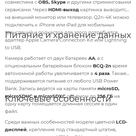
совместима с
OBS, Skype
и другими стриминговыми
сервисами. Через
HDMI-выход
картинка выводится
на внешний монитор или телевизор. Q2n-4K можно
подключить к iPhone или iPad для мобильных
трансляций и подкастов для этого потребуется
Питание и хранение данных
адаптер Apple Camera Connection Kit или Lightning
to USB.
Камера работает от двух батареек
AA
, а с
опциональным батарейным блоком
BCQ-2n
время
автономной работы увеличивается в
4 раза
. Также
поддерживается питание от любого USB Power
Bank. Запись ведётся на карты памяти
microSD,
microSDHC и microSDXC
объёмом до
256 ГБ
на
Ключевые особенности
одну карту помещается длинная сессия в один
файл.
Среди важных особенностей модели цветной
LCD-
дисплей
, крепление под стандартный штатив,