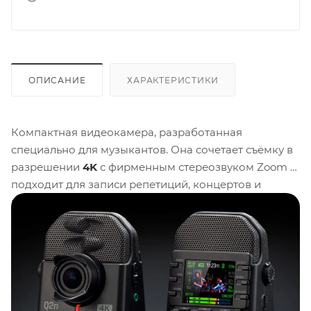
ОПИСАНИЕ
ХАРАКТЕРИСТИКИ
Компактная видеокамера, разработанная
специально для музыкантов. Она сочетает съёмку в
разрешении
4K
с фирменным стереозвуком Zoom и
подходит для записи репетиций, концертов и
прямых трансляций. Ключевые преимущества
модели широкоугольная оптика
150°
, встроенные
X/Y-микрофоны и управление записью одной
кнопкой.