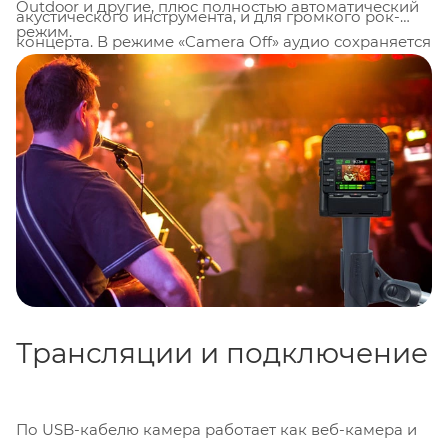
Outdoor и другие, плюс полностью автоматический
акустического инструмента, и для громкого рок-
режим.
концерта. В режиме «Camera Off» аудио сохраняется
отдельным файлом
WAV 24 бит / 96 кГц
, а
видеоролики пишутся в
MOV
со встроенной
звуковой дорожкой. Уровень записи регулируется
аналоговым регулятором с экранным индикатором,
доступна функция
Auto Gain
и фильтр верхних
частот. Для внешней аппаратуры предусмотрен
стереовход с поддержкой
Plug-In Power
, а контроль
на слух осуществляется через наушники в разъёме
3,5 мм
.
Трансляции и подключение
По USB-кабелю камера работает как веб-камера и