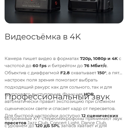
Видеосъёмка в 4K
Камера пишет видео в форматах
720p, 1080p и 4K
с
частотой до
60 fps
и битрейтом до
76 Мбит/с
.
Объектив с диафрагмой
F2.8
охватывает
150°
, а пять
настроек поля зрения помогают выбрать
подходящий ракурс как для сольного, так и для
группового выступления. Функция
HDR
Профессиональный звук
автоматически правит экспозицию при сложном
сценическом свете и спасает кадр от пересветов.
Для быстрой настройки доступно
12 сценических
Встроенные X/Y-стереомикрофоны принимают звук
пресетов
Jazz Club, Concert Light, Dance Club,
с уровнем до
120 дБ SPL
запаса хватает и для