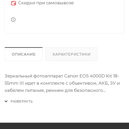
Скидки при самовывозе
ОПИСАНИЕ
ХАРАКТЕРИСТИКИ
Зеркальный фотоаппарат Canon EOS 4000D Kit 18-
55mm III идет в комплекте с объективом, АКБ, ЗУ и
кабелем питания, ремнем для безопасного
удержания. Камера с CMOS-матрицей 18 Мп
позволяет делать четкие и эффектные фотографии с
разрешением до 5184x3456 dpi, записывать FullHD-
видео. Вы можете подключать внешние накопители
SD, SDHC или SDXC, делать серии снимков до