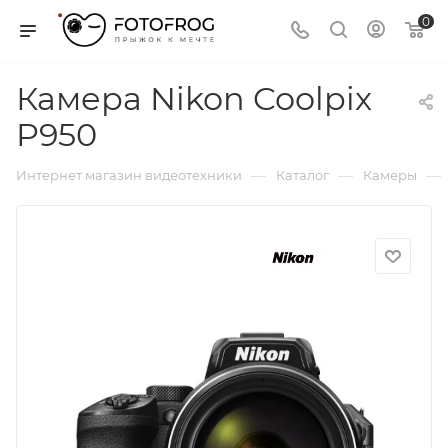
0
Камера Nikon Coolpix
P950
—
—
—
Интернет магазин видеотехники
Каталог
Камеры