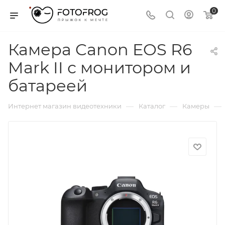
0
Камера Canon EOS R6
Mark II с монитором и
батареей
—
—
—
Интернет магазин видеотехники
Каталог
Камеры