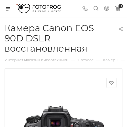
0
Камера Canon EOS
90D DSLR
восстановленная
—
—
—
Интернет магазин видеотехники
Каталог
Камеры