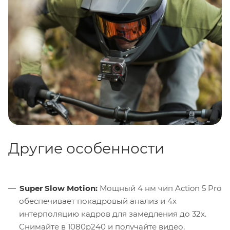
того, можно активировать
HorizonBalancing
,
который корректирует наклон горизонтально в
пределах ±45° и поддерживает запись стабильного
видео 4K60.
RockSteady 3.0
эффективно уменьшает дрожание,
сохраняя динамическое воздействие движения,
обеспечивая более захватывающую картинку от
первого лица и поддерживая запись видео до
4K120.
Другие особенности
Super Slow Motion:
Мощный 4 нм чип Action 5 Pro
обеспечивает покадровый анализ и 4x
интерполяцию кадров для замедления до 32x.
Снимайте в 1080p240 и получайте видео,