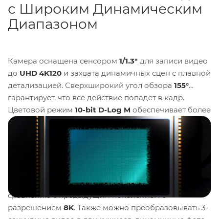
с Широким Динамическим
Диапазоном
Камера оснащена сенсором
1/1.3"
для записи видео
до
UHD 4K120
и захвата динамичных сцен с плавной
детализацией. Сверхширокий угол обзора
155°
гарантирует, что всё действие попадёт в кадр.
Цветовой режим
10-bit D-Log M
обеспечивает более
миллиарда цветов и широкий динамический
диапазон
13,5 стопов
для яркого видео. Также
доступен режим
SuperNight
для
высококачественной съёмки при слабом
освещении. Фото на Action 5 Pro обладают
примерно в
4 раза большей чёткостью
по
сравнению с предыдущим поколением с
разрешением
8K
. Также можно преобразовывать 3-