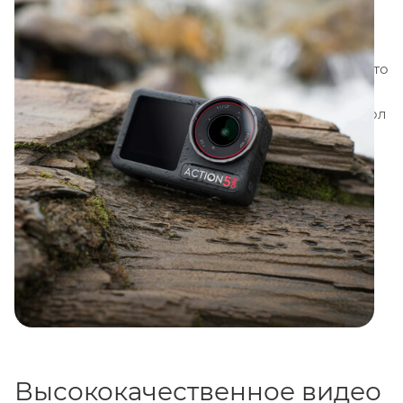
аккумулятором работающим до
4 часов
и
водонепроницаемым корпусом с встроенным
датчиком давления воды. Другие функции
включают динамический диапазон
13,5 стопов
, фото
в
8K
, центрирование/отслеживание объекта,
поддержку
OsmoAudio
, запись в формате RAW, угол
обзора
155°
, встроенную память
47 ГБ
и слот для
карты microSD до
1 ТБ
.
Высококачественное видео