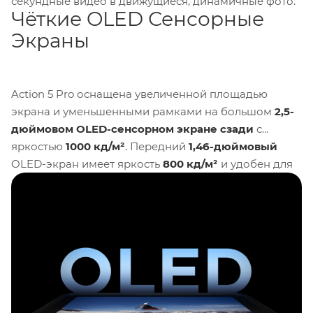
секундные видео в движущиеся, динамичные фото.
Чёткие OLED Сенсорные
Экраны
Action 5 Pro оснащена увеличенной площадью
экрана и уменьшенными рамками на большом
2,5-
дюймовом OLED
-
сенсорном экране сзади
с
яркостью
1000 кд/м²
. Передний
1,46-дюймовый
OLED-экран имеет яркость
800 кд/м²
и удобен для
видеоблогов и селфи, поддерживая общие функции
сенсорного управления. Больше не нужно
переворачивать камеру для настройки параметров,
переключения режимов или воспроизведения
видео. При переключении камеры между
горизонтальной и вертикальной ориентациями
пользовательский интерфейс адаптируется
соответствующим образом. Экраны достаточно