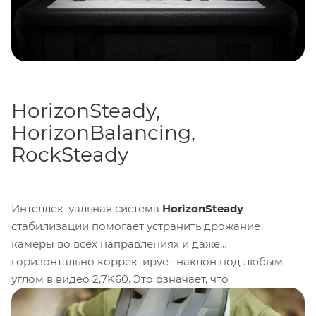
чувствительны для управления мокрыми руками.
HorizonSteady,
HorizonBalancing,
RockSteady
Интеллектуальная система
HorizonSteady
стабилизации помогает устранить дрожание
камеры во всех направлениях и даже
горизонтально корректирует наклон под любым
углом в видео 2,7K60. Это означает, что
изображение остаётся
горизонтально ровным
даже при сильных толчках и 360° вращениях. Кроме