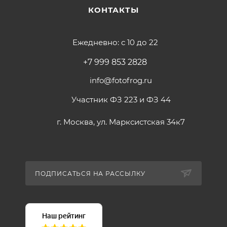
автономной работы
КОНТАКТЫ
-Съемка видео в 4K с частотой 120 кадров в секунду
и сверхширокий угол обзора в 155º
-Быстросъемный механизм на магните и нативное
Ежедневно: с 10 до 22
вертикальное видео
+7 999 853 2828
-Режим стабилизации 360° HorizonSteady
-Защита от воды до 18 м
info@fotofrog.ru
-Два полноцветных сенсорных дисплея
Участник ФЗ 223 и ФЗ 44
г. Москва, ул. Марксистская 34к7
ПОДПИСАТЬСЯ НА РАССЫЛКУ