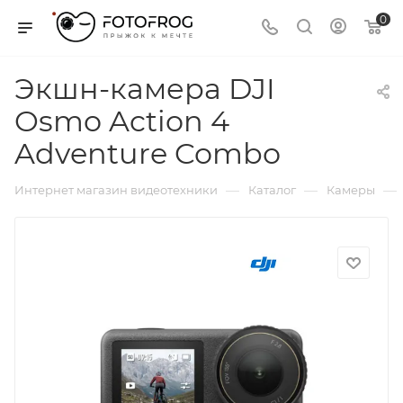
0
Экшн-камера DJI
Osmo Action 4
Adventure Combo
—
—
—
Интернет магазин видеотехники
Каталог
Камеры