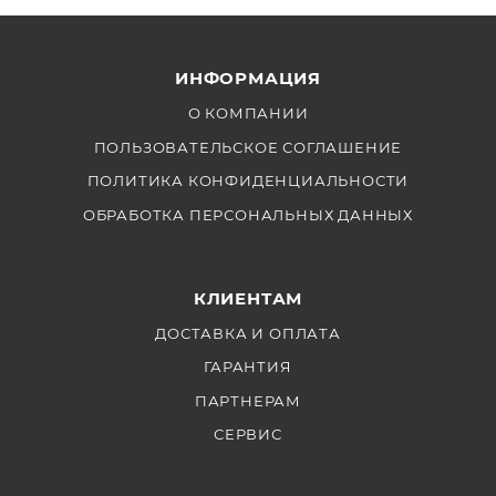
магнитной конструкции, включающей 32 ГБ
встроенной памяти, позволяют записывать видео с
разрешением до DCI 4K60, UHD 4K120 и
ИНФОРМАЦИЯ
разрешением 1080p240, а также фотоснимки в
формате raw и JPEG разрешением до 12 Мп.
О КОМПАНИИ
ПОЛЬЗОВАТЕЛЬСКОЕ СОГЛАШЕНИЕ
ПОЛИТИКА КОНФИДЕНЦИАЛЬНОСТИ
ОБРАБОТКА ПЕРСОНАЛЬНЫХ ДАННЫХ
КЛИЕНТАМ
ДОСТАВКА И ОПЛАТА
ГАРАНТИЯ
ПАРТНЕРАМ
СЕРВИС