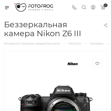
0
Беззеркальная
камера Nikon Z6 III
—
—
—
Интернет магазин видеотехники
Каталог
Камеры