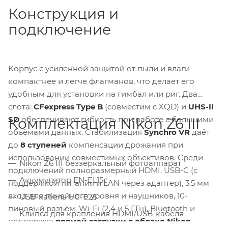
Конструкция и
подключение
Корпус с усиленной защитой от пыли и влаги
компактнее и легче флагманов, что делает его
удобным для установки на гимбал или риг. Два
слота:
CFexpress Type B
(совместим с XQD) и
UHS-II
SD
обеспечивают гибкость при работе с большими
Комплектация Nikon Z6 III
объёмами данных. Стабилизация
Synchro VR
даёт
до
8 ступеней
компенсации дрожания при
использовании совместимых объективов. Среди
Nikon Z6 III беззеркальный фотоаппарат
подключений полноразмерный HDMI, USB-C (с
Аккумулятор EN-EL15c
поддержкой питания и LAN через адаптер), 3,5 мм
вход для линейного уровня и наушников, 10-
USB-кабель UC-E25
пиновый разъём, Wi-Fi (2,4 и 5 ГГц), Bluetooth и
Клипса для крепления HDMI/USB-кабеля
поддержка
прямой загрузки в облако Nikon