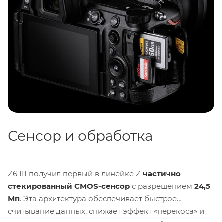
Nikon. Это универсальный инструмент как для
фотографов, так и для видеографов, особенно тех,
кто делает первые шаги в профессиональной
работе.
Сенсор и обработка
Z6 III получил первый в линейке Z
частично
стекированный CMOS-сенсор
с разрешением
24,5
Мп
. Эта архитектура обеспечивает быстрое
считывание данных, снижает эффект «перекоса» и