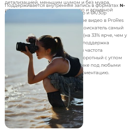
детализацией, меньшим шумом и без муара,
Поддерживается внутренняя запись в форматах
N-
идеально для архитектуры, макро и архивной
RAW
и
ProRes RAW HQ
(до 6K/60p и 6K/30p
съёмки (требуется штатив).
соответственно), а также 10-битное видео в ProRes
422 HQ и H.265. Электронный видоискатель самый
яркий в истории Nikon:
4000 нит
(на 33% ярче, чем у
Z9), разрешение
5,76 млн точек
, поддержка
цветового пространства
DCI-P3
и частота
обновления до
120 Гц
. Экран поворотный с углом
наклона до
170°
, удобен при съёмке под любыми
углами, включая вертикальную ориентацию.