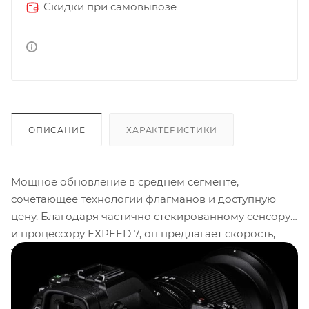
Скидки при самовывозе
ОПИСАНИЕ
ХАРАКТЕРИСТИКИ
Мощное обновление в среднем сегменте,
сочетающее технологии флагманов и доступную
цену. Благодаря частично стекированному сенсору
и процессору EXPEED 7, он предлагает скорость,
точность и видеофункции, ранее недоступные в
этом классе:
видео в 6K RAW
, автофокус с
распознаванием объектов, предварительный захват
кадров и самый яркий видоискатель среди камер