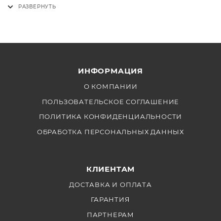
Колпачок горячего башмака BS-1
Imaging Cloud
. Для многокамерных съёмок
возможна синхронизация времени через Ultrasync
Ремень AN-DC26
Blue.
Крышка корпуса BF-N1
Резиновый наглазник DK-29
ИНФОРМАЦИЯ
О КОМПАНИИ
ПОЛЬЗОВАТЕЛЬСКОЕ СОГЛАШЕНИЕ
ПОЛИТИКА КОНФИДЕНЦИАЛЬНОСТИ
ОБРАБОТКА ПЕРСОНАЛЬНЫХ ДАННЫХ
КЛИЕНТАМ
ДОСТАВКА И ОПЛАТА
ГАРАНТИЯ
ПАРТНЕРАМ