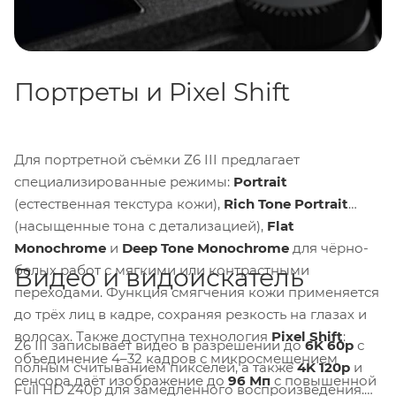
выполняется со скоростью
120 раз в секунду
.
Портреты и Pixel Shift
Для портретной съёмки Z6 III предлагает
специализированные режимы:
Portrait
(естественная текстура кожи),
Rich Tone Portrait
(насыщенные тона с детализацией),
Flat
Monochrome
и
Deep Tone Monochrome
для чёрно-
белых работ с мягкими или контрастными
Видео и видоискатель
переходами. Функция смягчения кожи применяется
до трёх лиц в кадре, сохраняя резкость на глазах и
волосах. Также доступна технология
Pixel Shift
:
Z6 III записывает видео в разрешении до
6K 60p
с
объединение 4–32 кадров с микросмещением
полным считыванием пикселей, а также
4K 120p
и
сенсора даёт изображение до
96 Мп
с повышенной
Full HD 240p для замедленного воспроизведения.