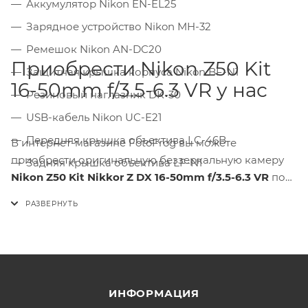
Аккумулятор Nikon EN-EL25
Зарядное устройство Nikon MH-32
Ремешок Nikon AN-DC20
Приобрести Nikon Z50 Kit
Защитная крышка корпуса Nikon BF-N1
16-50mm f/3.5-6.3 VR у нас
Резиновый наглазник DK-30
USB-кабель Nikon UC-E21
Передняя крышка объектива LC-46B
В интернет-магазине FotoFrog вы можете
приобрести оригинальную беззеркальную камеру
Задняя крышка объектива LF-N1
Nikon Z50 Kit Nikkor Z DX 16-50mm f/3.5-6.3 VR
по
доступной цене. Оформите заказ прямо сейчас и
начните свое увлекательное путешествие в мир
фото- и видеосъемки с надежным и качественным
оборудованием!
ИНФОРМАЦИЯ