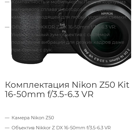
Компактность и мобильность: Легкий корпус из
магниевого сплава и погодозащита делают
камеру подходящей для любых условий съемки.
Объектив NIKKOR Z DX 16-50mm f/3.5-6.3 VR:
Универсальный зум-объектив с системой
подавления вибраций для резких кадров даже
при съемке с рук.
Комплектация Nikon Z50 Kit
16-50mm f/3.5-6.3 VR
Камера Nikon Z50
Объектив Nikkor Z DX 16-50mm f/3.5-6.3 VR