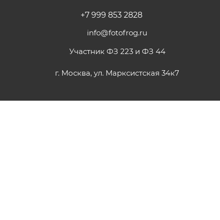
+7 999 853 2828
info@fotofrog.ru
Участник ФЗ 223 и ФЗ 44
г. Москва, ул. Марксистская 34к7
ПОДПИСАТЬСЯ НА РАССЫЛКУ