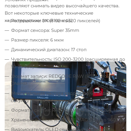
позволяют снимать видео высочайшего качества.
Вот некоторые ключевые технические
характеристики этой камеры:
Разрешение: 8K (8192 x 4320 пикселей)
Формат сенсора: Super 35mm
Размер пикселя: 6 мкм
Динамический диапазон: 17 стоп
Чувствительность: ISO 200-3200 (расширяемая до
50-25 600)
Формат записи: REDCODE RAW (R3D), ProRes,
DNxHR
Максимальная частота кадров: до 60 кадров в
секунду при разрешении 8K
Форматы сжатия: R3D, ProRes, DNxHR, H.264, H.265
Хранение данных: RED MINI-MAG SSD (до 960 ГБ)
Видоискатель: OLED сенсорный дисплей с