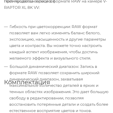
Преимущества записи в формате RAW на камере V-
пост-продакшн процессе.
RAPTOR XL 8K VV:
Гибкость при цветокоррекции: RAW формат
позволяет вам легко изменять баланс белого,
экспозицию, насыщенность и другие параметры
цвета и контраста. Вы можете точно настроить
каждый аспект изображения, чтобы достичь
желаемого эффекта и визуального стиля.
Большой динамический диапазон: Запись в
формате RAW позволяет сохранить широкий
динамический диапазон, захватывая
Комплектация
максимальное количество деталей в ярких и
темных областях изображения. Это дает большую
свободу в редактировании, позволяя
восстановить потерянные детали и создать более
естественное восприятие цветов и тонов.