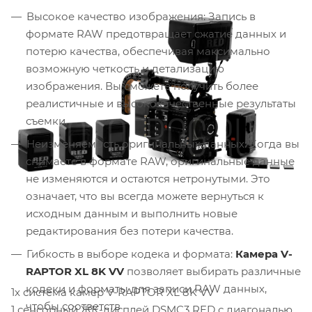
Высокое качество изображения: Запись в
формате RAW предотвращает сжатие данных и
потерю качества, обеспечивая максимально
возможную четкость и детализацию
изображения. Вы сможете получить более
реалистичные и высококачественные результаты
съемки.
Неизменяемость оригинальных данных: Когда вы
снимаете в формате RAW, оригинальные данные
не изменяются и остаются нетронутыми. Это
означает, что вы всегда можете вернуться к
исходным данным и выполнить новые
редактирования без потери качества.
Гибкость в выборе кодека и формата:
Камера V-
RAPTOR XL 8K VV
позволяет выбирать различные
кодеки и форматы для записи RAW данных,
1x система камер V-RAPTOR XL 8K VV
чтобы соответств
1 сенсорный ЖК-дисплей DSMC3 RED с диагональю