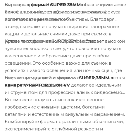
Во-вторых,
формат SUPER 35MM
обеспечивает
выразительными. Это особенно полезно при съемке
более широкий угол обзора и возможность
кинофильмов, где создание эстетического фокуса
использовать различные объективы. Благодаря
является важным аспектом.
этому, вы можете получать широкие панорамные
кадры и детальные снимки даже при съемке в
Кроме того, формат SUPER 35MM обладает высокой
условиях ограниченного пространства.
чувствительностью к свету, что позволяет получать
качественное изображение даже при слабом
освещении. Это особенно важно для съемок в
условиях низкого освещения или ночных сцен, где
Все эти преимущества формата
SUPER 35MM в
сохранение деталей и минимизация шума являются
камере V-RAPTOR XL 8K VV
делают ее идеальным
приоритетными задачами.
инструментом для профессиональных видеосъемок.
Вы сможете получать высококачественное
изображение с живыми цветами, богатыми
деталями и естественным визуальным выражением.
Комбинируйте формат с различными объективами,
экспериментируйте с глубиной резкости и