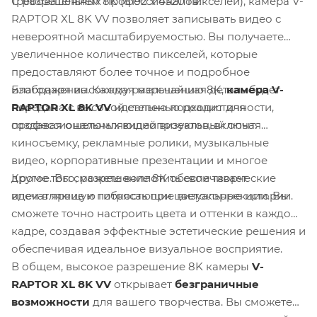
С разрешением 8K (8192 x 4320 пикселей), камера V-
требовательных профессионалов.
RAPTOR XL 8K VV позволяет записывать видео с
невероятной масштабируемостью. Вы получаете
увеличенное количество пикселей, которые
предоставляют более точное и подробное
Благодаря высокому разрешению 8K,
камера V-
изображение. Каждая мельчайшая деталь будет
RAPTOR XL 8K VV
идеально подходит для
передана с высокой степенью реалистичности,
профессиональных видеопроектов, включая
создавая ошеломляющий визуальный опыт.
киносъемку, рекламные ролики, музыкальные
видео, корпоративные презентации и многое
Кроме того, разрешение 8K обеспечивает
другое. Вы сможете воплотить свои творческие
впечатляющую гибкость при цветокоррекции. Вы
идеи в яркие и потрясающие визуальные истории.
сможете точно настроить цвета и оттенки в каждом
кадре, создавая эффектные эстетические решения и
обеспечивая идеальное визуальное восприятие.
В общем, высокое разрешение 8K камеры
V-
RAPTOR XL 8K VV
открывает
безграничные
возможности
для вашего творчества. Вы сможете