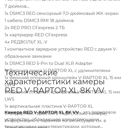
7 дюймов
1x DSMC3 RED сенсорный 7,0-дюймовый ЖК-экран
1 кабель DSMC3 RMI 18 дюймов
2x RED PRO CFexpress 2 ТБ
1x картридер RED CFexpress
4x РЕДВОЛЬТ XL-V
1 компактное зарядное устройство RED с двумя V-
образными замками
1x DSMC3 RED 5-Pin to Dual XLR Adapter
1x Верхняя ручка V-RAPTOR XL с удлинителями
Технические
1x Верхний опорный кронштейн V-RAPTOR XL 15 мм
характеристики камеры
LWS
RED V-RAPTOR XL 8K VV
1x Нижний опорный кронштейн V-RAPTOR XL 15 мм
LWS
1x вертикальная пластина V-RAPTOR XL
Камера RED V-RAPTOR XL 8K VV
- это передовое
Стандартная гарантия 2 года (только камера)
устройство, обладающее впечатляющими
Информацию о гарантии на аксессуары см. в
техническими характеристиками, которые
Условиях продажи.