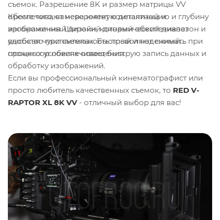
съемок. Разрешение 8K и размер матрицы VV
Кроме того, камера имеет компактный и
обеспечивают невероятную детализацию и глубину
эргономичный дизайн, который обеспечивает
изображения. Широкий динамический диапазон и
удобство при съемках. Быстрый и надежный
высокая чувствительность позволяют снимать при
процессор обеспечивает быструю запись данных и
сложных условиях освещения.
обработку изображений.
Если вы профессиональный кинематографист или
просто любитель качественных съемок, то
RED V-
RAPTOR XL 8K VV
- отличный выбор для вас!