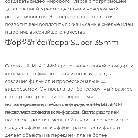
создавать видео мирового класса с потрясающей
детализацией, яркими цветами и невероятной
реалистичностью. Эта передовая технология
позволит вам воплотить в жизнь самые смелые идеи
и достичь высочайшего качества
видеопроизводства.
Формат сенсора Super 35mm
Формат SUPER 35MM представляет собой стандарт в
кинематографии, который используется для
создания фильмов и профессиональных
видеосъемок. Он предлагает более крупный размер
сенсора по сравнению с форматами,
Большой размер сенсора формата SUPER 35MM
используемыми в обычных видеокамерах, что
имеет несколько преимуществ. Во-первых, он
позволяет захватывать больше света и деталей.
позволяет достичь меньшей глубины резкости, что
создает эффектный эффект размытости фона и
делает объекты на переднем плане более