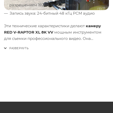
разрешением 1920 x 1080 пикселей
Запись звука: 24-битный 48 кГц PCM аудио
Эти технические характеристики делают
камеру
RED V-RAPTOR XL 8K VV
мощным инструментом
для съемки профессионального видео. Она
обеспечивает невероятно высокое разрешение,
широкий динамический диапазон и гибкие
возможности настройки, что позволяет
кинематографистам реализовать свои творческие
идеи и создавать захватывающие
кинематографические произведения искусства.