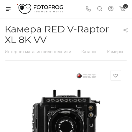
0
Камера RED V-Raptor
XL 8K VV
—
—
—
Интернет магазин видеотехники
Каталог
Камеры