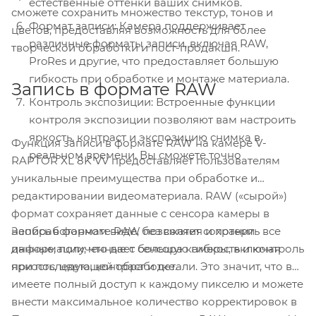
естественные оттенки ваших снимков.
сможете сохранить множество текстур, тонов и
Формат записи: Камера поддерживает
цветов, предоставляя возможность для более
различные форматы записи, включая RAW,
творческой обработки и пост-продакшн.
ProRes и другие, что предоставляет большую
гибкость при обработке и монтаже материала.
Запись в формате RAW
Контроль экспозиции: Встроенные функции
контроля экспозиции позволяют вам настроить
яркость, контраст и экспозицию снимка в
Функция записи в формате RAW на камере V-
реальном времени. Вы сможете точно
RAPTOR XL 8K VV предоставляет пользователям
уникальные преимущества при обработке и
редактировании видеоматериала. RAW («сырой»)
формат сохраняет данные с сенсора камеры в
Запись в формате RAW позволяет сохранить все
необработанном виде, без сжатия и потери
данные, полученные с сенсора камеры, включая
информации, что дает большую гибкость и контроль
яркость, цвета, контраст и детали. Это значит, что вы
при последующей обработке.
имеете полный доступ к каждому пикселю и можете
внести максимальное количество корректировок в