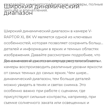
создавайте кинематографические шедевры, полные
Широкий динамический
эмоций и впечатлений.
диапазон
Широкий динамический диапазон в камере V-
RAPTOR XL 8K VV
является одной из ключевых
особенностей, которая позволяет сохранить больше
деталей и информации в ярких и темных областях
изображения. Давайте рассмотрим подробнее, что
Динамический диапазон определяет способность
это означает и как это влияет на результаты съемки.
камеры воспроизводить различные уровни яркости
от самых темных до самых ярких. Чем шире
динамический диапазон, тем больше деталей
можно увидеть в тенях и светах снимка. Это
особенно важно при работе с сценами, где
присутствуют сильные контрасты, например, при
съемке солнечного заката или освещенных и