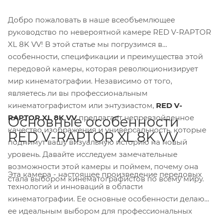
Добро пожаловать в наше всеобъемлющее
руководство по невероятной камере RED V-RAPTOR
XL 8K VV! В этой статье мы погрузимся в
особенности, спецификации и преимущества этой
передовой камеры, которая революционизирует
мир кинематографии. Независимо от того,
являетесь ли вы профессиональным
кинематографистом или энтузиастом,
RED V-
RAPTOR XL 8K VV
предлагает непревзойденное
Основные особенности
качество изображения и универсальность, которые
RED V-RAPTOR XL 8K VV
поднимут вашу визуальную историю на новый
уровень. Давайте исследуем замечательные
возможности этой камеры и поймем, почему она
Эта камера - настоящее произведение передовых
стала выбором кинематографистов по всему миру.
технологий и инноваций в области
кинематографии. Ее основные особенности делают
ее идеальным выбором для профессиональных