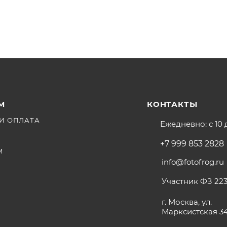
 Hood
М
КОНТАКТЫ
И ОПЛАТА
Ежедневно: с 10 
+7 999 853 2828
М
info@fotofrog.ru
Участник ФЗ 223
г. Москва, ул.
Марксистская 3