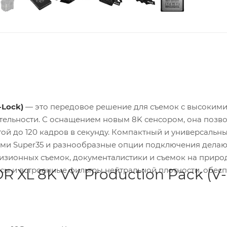
-Lock)
— это передовое решение для съемок с высокими
одключения делают эту
 нейтральной плотности, обеспечивая
XL 8K VV Production Pack (V-