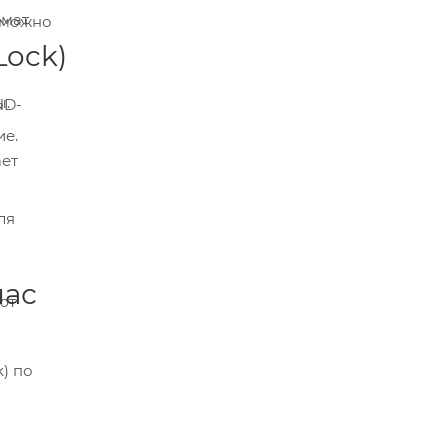
Lock)
ты.
нас