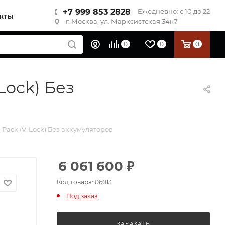
+7 999 853 2828
Ежедневно: с 10 до 22
КТЫ
г. Москва, ул. Марксистская 34к7
0
0
0
Lock) Без
Pack (V-Lock) Без аккумуляторов
6 061 600
₽
Код товара: 06013
Под заказ
ЗАКАЗАТЬ