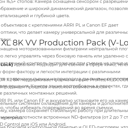
ысокой детализацией и глубиной цвета.
й для различных типов
листики.
 8K VV Production Pack (V-Lo
но с
-Lock)
идеально подходит для съемок в сфере кино, телевидения
а природе, в динамичных условиях, а
зование различных монтажных решений.
EF и аккуратно установите его на камеру.
Убедитесь, что крепление зафиксировано надежно, чтобы избежать повреждений во время съемки.
тельных
строенных ND-фильтров (от 2 до 7 стопов),
енсор от перегрева.
астройте параметры через приложение RED Control для iOS или Android.