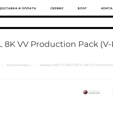
ДОСТАВКА И ОПЛАТА
СЕРВИС
БЛОГ
КОНТА
8K VV Production Pack (V-
—
—
Кинокамеры
Камера RED V-RAPTOR XL 8K VV Production 