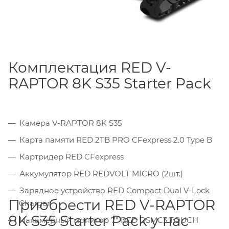
Комплектация RED V-
RAPTOR 8K S35 Starter Pack
Камера V-RAPTOR 8K S35
Карта памяти RED 2TB PRO CFexpress 2.0 Type B
Картридер RED CFexpress
Аккумулятор RED REDVOLT MICRO (2шт.)
Зарядное устройство RED Compact Dual V-Lock
Приобрести RED V-RAPTOR
Charger
8K S35 Starter Pack у нас
Накамерный монитор 7" RED DSMC3 TOUCH