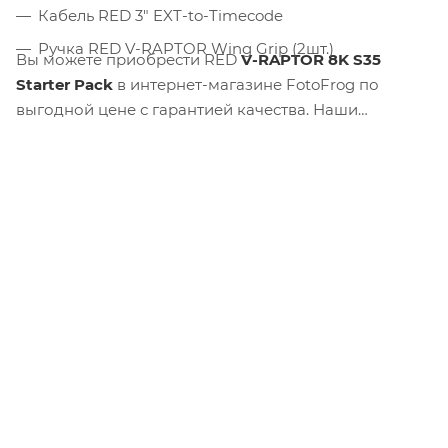
Кабель RED 3" EXT-to-Timecode
Ручка RED V-RAPTOR Wing Grip (2шт.)
Вы можете приобрести RED
V-RAPTOR 8K S35
Starter Pack
в интернет-магазине FotoFrog по
выгодной цене с гарантией качества. Наши
специалисты помогут вам выбрать аксессуары и
объективы, а также проконсультируют по вопросам
эксплуатации. Сделайте шаг к созданию идеального
контента с камерой, которой доверяют
профессионалы!
ИНФОРМАЦИЯ
О КОМПАНИИ
ПОЛЬЗОВАТЕЛЬСКОЕ СОГЛАШЕНИЕ
ПОЛИТИКА КОНФИДЕНЦИАЛЬНОСТИ
ОБРАБОТКА ПЕРСОНАЛЬНЫХ ДАННЫХ