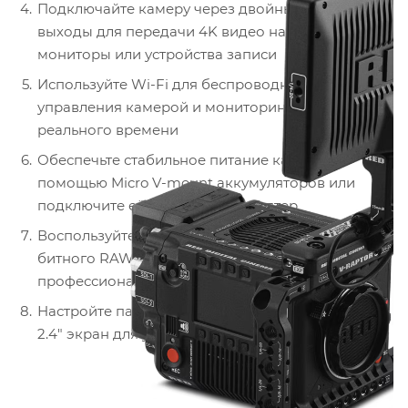
Подключайте камеру через двойные 12G-SDI
выходы для передачи 4K видео на внешние
мониторы или устройства записи
Используйте Wi-Fi для беспроводного
управления камерой и мониторинга в режиме
реального времени
Обеспечьте стабильное питание камеры с
помощью Micro V-mount аккумуляторов или
подключите её к сети через адаптер
Воспользуйтесь REDCODE RAW для записи 16-
битного RAW видео и дальнейшей
профессиональной обработки
Настройте параметры съёмки через встроенный
2.4" экран для удобного контроля