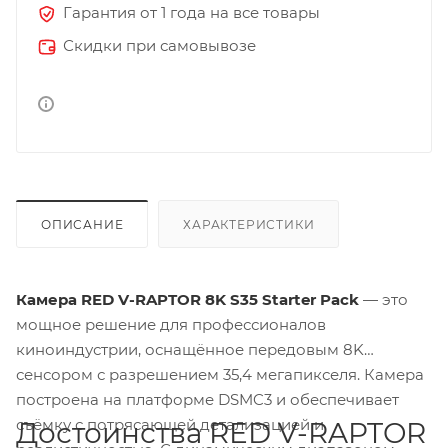
Гарантия от 1 года на все товары
Скидки при самовывозе
ОПИСАНИЕ
ХАРАКТЕРИСТИКИ
Камера RED V-RAPTOR 8K S35 Starter Pack
— это
мощное решение для профессионалов
киноиндустрии, оснащённое передовым 8K
сенсором с разрешением 35,4 мегапикселя. Камера
построена на платформе DSMC3 и обеспечивает
съёмку с потрясающей детализацией и
Достоинства RED V-RAPTOR