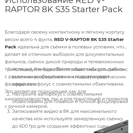
RAPTOR 8K S35 Starter Pack
Благодаря своему компактному и лёгкому корпусу
весом всего 4 фунта,
RED V-RAPTOR 8K S35 Starter
Pack
идеальна для съёмки в полевых условиях, что
делает её отличным выбором для документальных
фильмов, съёмок дикой природы и телевизионных
трансляций. Камера обеспечивает гибкость работы
Используйте Super35mm объективы для съёмки с
с различными объективами и поддерживает
высоким разрешением и кинематографическим
фазовый автофокус с совместимыми объективами.
эффектом
Это делает её подходящей как для
Настройте автофокус с совместимыми
кинопроизводства, так и для трансляций и проектов
объективами для плавной и точной фокусировки
с ручной камерой.
Записывайте видео в 8K для максимального
качества или используйте замедленную съёмку
до 600 fps для создания эффектных сцен