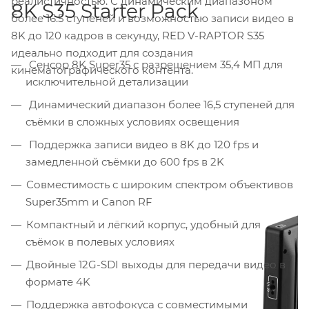
реалистичностью. С динамическим диапазоном
8K S35 Starter Pack
более 16.5 ступеней и возможностью записи видео в
8K до 120 кадров в секунду, RED V-RAPTOR S35
идеально подходит для создания
Сенсор 8K Super35 с разрешением 35,4 МП для
кинематографического контента.
исключительной детализации
Динамический диапазон более 16,5 ступеней для
съёмки в сложных условиях освещения
Поддержка записи видео в 8K до 120 fps и
замедленной съёмки до 600 fps в 2K
Совместимость с широким спектром объективов
Super35mm и Canon RF
Компактный и лёгкий корпус, удобный для
съёмок в полевых условиях
Двойные 12G-SDI выходы для передачи видео в
формате 4K
Поддержка автофокуса с совместимыми