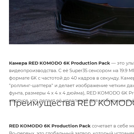
Камера RED KOMODO 6K Production Pack
— это ультра
видеопроизводства. С её Super35 сенсором на 19.9 МП и разрешением 6144 x 3160, она позволяет записывать 
формате 6K с частотой до 40 кадров в секунду. Камера оснащена технологией Global Shutter, что устраняет эффект
"роллинг-шаттера" и делает изображение четким даже при съёмке динамичных сцен. Лёгкая и компак
фунта, размеры 4 x 4 x 4 дюйма), RED KOMODO 6K Production Pack предлагает невероятную мощь в компактном
корпусе, что делает её идеальной для мобиль
Преимущества RED KOMODO 
RED KOMODO 6K Production Pack
сочетает в себе множество пре
Во-первых, это глобальный затвор, который устраняет искажения изображения при быстрых движениях. С