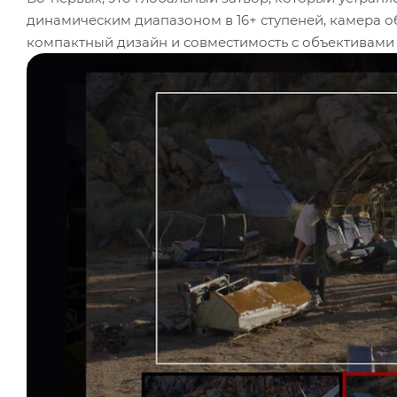
динамическим диапазоном в 16+ ступеней, камера обеспечивает потрясающую глубину изображения. Во-вторых, её
компактный дизайн и совместимость с объективами Canon RF и EF делают камеру гибкой и удобной для различны
проектов. Камера поддерживает съёмку в формате REDCODE RAW и Apple ProRes, что дает широкие возможности для
постпродакшн обработки.