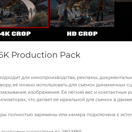
 Production Pack
для кинопроизводства, рекламы, документальных
 съёмок динамичных сцен,
позволяют использовать её в дроне или ручных стабилизаторах, что делает её идеальной
жены или камера подключена к источнику
Вставьте CFast 2.0 карту в слот для записи видео с высокими скоростями до 280 MB/s.