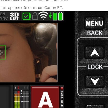
Установите объектив Canon RF или используйте адаптер для объективов Canon EF.
ждитесь загрузки системы.
Используйте встроенный 2.9" сенсорный экран для настройки параметров съёмки и
Выберите нужный формат записи (REDCODE RAW или Apple ProRes) и настройте разрешение до 6K.
ожение RED Control на устройстве с
Начните запись, нажав на кнопку записи на корпусе камеры или через сенсорный экран.
Для изменения фокуса используйте сенсорный экран или Phase-Detect Autofocus с совм