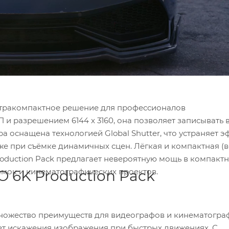
компактное решение для профессионалов
видео в
тная (вес 2.1
ных съёмок и кинематографических проектов.
6K Production Pack
имуществ для видеографов и кинематографистов.