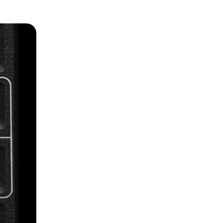
 предварительного просмотра.
естимыми объективами.