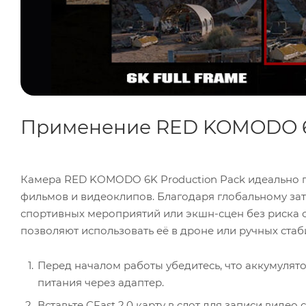
Применение RED KOMODO 6K
Камера RED KOMODO 6K Production Pack идеально подходит 
фильмов и видеоклипов. Благодаря глобальному затвору, её можно использовать для
спортивных мероприятий или экшн-сцен без риска смазывания изображения. Её лёгкий вес и компактные размеры
Перед началом работы убедитесь, что аккумуляторы полностью заря
питания через адаптер.