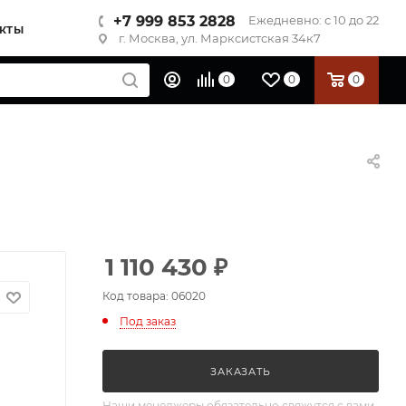
+7 999 853 2828
Ежедневно: с 10 до 22
КТЫ
г. Москва, ул. Марксистская 34к7
0
0
0
1 110 430
₽
Код товара: 06020
Под заказ
ЗАКАЗАТЬ
Наши менеджеры обязательно свяжутся с вами