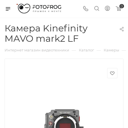
0
Камера Kinefinity
MAVO mark2 LF
—
—
—
Интернет магазин видеотехники
Каталог
Камеры