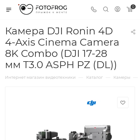
0
Камера DJI Ronin 4D
4-Axis Cinema Camera
8K Combo (DJI 17-28
мм T3.0 ASPH PZ (DL))
—
—
—
Интернет магазин видеотехники
Каталог
Камеры