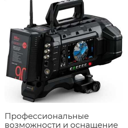
объёмного изображения. Благодаря процессору
Generation 5 Color Science
и новой film curve,
камера обеспечивает кинематографичную
цветопередачу и широкие возможности для
цветокоррекции. Прочный корпус из магниевого
сплава и карбонового поликарбоната сочетает
надёжность и мобильность.
Профессиональные
возможности и оснащение