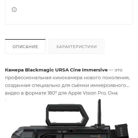
ОПИСАНИЕ
ХАРАКТЕРИСТИКИ
Камера Blackmagic URSA Cine Immersive
— это
профессиональная кинокамера нового поколения,
созданная специально для съёмки иммерсивного
видео в формате 180° для Apple Vision Pro. Она
оснащена двумя сенсорами по 58.7 Мп, способна
снимать 3D-контент в 8K с частотой до 90 кадров/с и
обладает динамическим диапазоном в 16 ступеней.
Запись происходит в профессиональный формат
Blackmagic RAW на встроенный 8ТБ модуль.