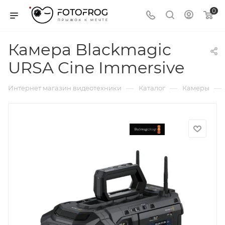
0
Камера Blackmagic
URSA Cine Immersive
—
—
—
Интернет магазин видеотехники
Каталог
Камеры