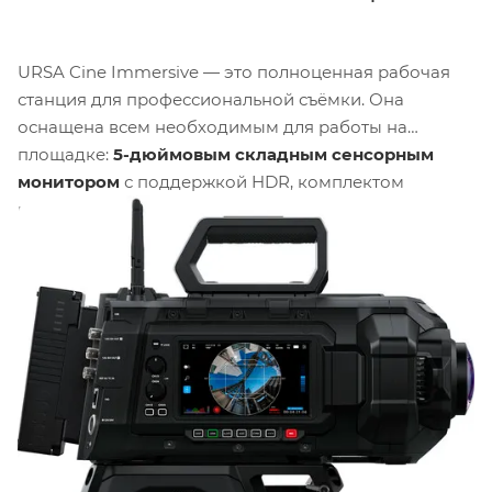
URSA Cine Immersive — это полноценная рабочая
станция для профессиональной съёмки. Она
оснащена всем необходимым для работы на
площадке:
5-дюймовым складным сенсорным
монитором
с поддержкой HDR, комплектом
интерфейсов (12G-SDI, 10G Ethernet, USB-C, XLR) и
опциями питания (LEMO-разъём, B-mount
площадка). В комплект входит
высокоскоростной
медиа-модуль на 8ТБ
.