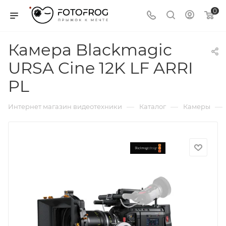
0
Камера Blackmagic
URSA Cine 12K LF ARRI
PL
—
—
—
Интернет магазин видеотехники
Каталог
Камеры