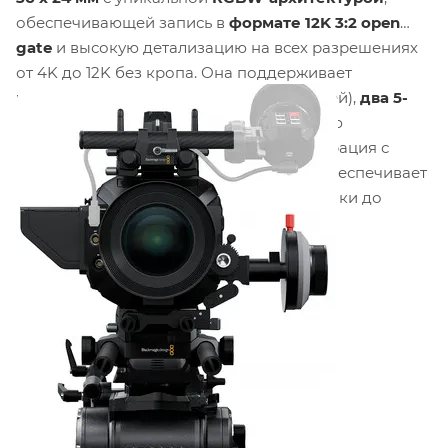
обеспечивающей запись в
формате 12K 3:2 open
gate
и высокую детализацию на всех разрешениях
от 4K до 12K без кропа. Она поддерживает
встроенные ND-фильтры
(2, 4, 6 ступеней),
два 5-
дюймовых HDR-монитора
и аппаратную
потоковую передачу в
RTMP/SRT
. Интеграция с
Blackmagic RAW
и
Blackmagic Cloud
обеспечивает
беспрерывный рабочий процесс от съёмки до
постпродакшена.