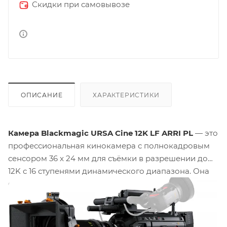
Скидки при самовывозе
ОПИСАНИЕ
ХАРАКТЕРИСТИКИ
Камера Blackmagic URSA Cine 12K LF ARRI PL
— это
профессиональная кинокамера с полнокадровым
сенсором 36 x 24 мм для съёмки в разрешении до
12K с 16 ступенями динамического диапазона. Она
оснащена встроенным 8ТБ накопителем, сменными
байонетами, ND-фильтрами и полным набором
профессиональных интерфейсов для работы на
площадке и прямой трансляции.