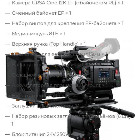
Камера URSA Cine 12K LF (с байонетом PL) × 1
Сменный байонет EF × 1
Набор винтов для крепления EF-байонета × 1
Медиа-модуль 8ТБ × 1
Верхняя ручка (Top Handle) × 1
Кронштейн для верхних штанг 15мм × 1
Базовое крепление (Baseplate) 19мм × 1
Складной козырёк от солнца × 1
Аккумуляторная площадка B-Mount × 1
Набор антенн Wi-Fi × 1
Заглушки для байонетов (PL, EF) × 2
Набор резиновых заглушек для разъёмов (6 шт.) ×
1
Блок питания 24V 250W × 1