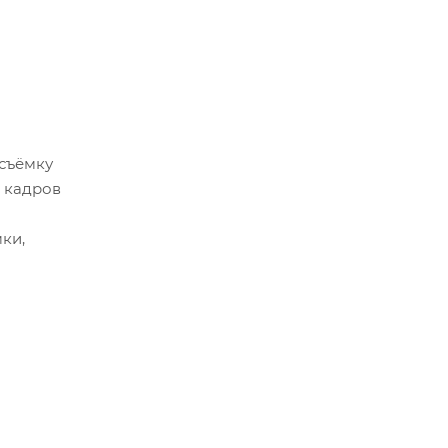
съёмку
 кадров
ки,