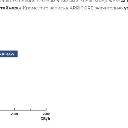
остаются полностью совместимыми с новым кодеком:
AL
нтейнеры
. Кроме того запись в ARRICORE значительно
у
посте еще более быстрой.