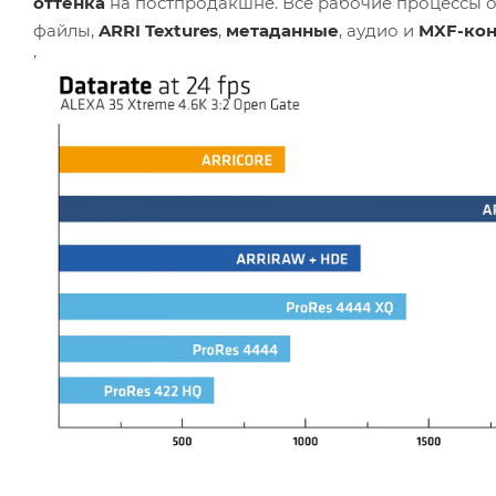
оттенка
на постпродакшне. Все рабочие процессы 
файлы,
ARRI Textures
,
метаданные
, аудио и
MXF-ко
генерацию прокси-файлов
, что делает работу на 