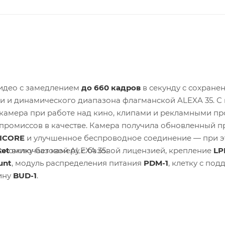
видео с замедлением
до 660 кадров
в секунду с сохране
и и динамического диапазона флагманской ALEXA 35. С 
камера при работе над кино, клипами и рекламными пр
промиссов в качестве. Камера получила обновленный п
ICORE
и улучшенное беспроводное соединение — при 
Set
включает камеру с базовой лицензией, крепление
LP
ономику базовой ALEXA 35.
unt
, модуль распределения питания
PDM-1
, клетку с по
тину
BUD-1
.