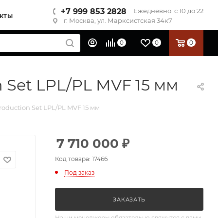
+7 999 853 2828
Ежедневно: с 10 до 22
КТЫ
г. Москва, ул. Марксистская 34к7
0
0
0
 Set LPL/PL MVF 15 мм
oduction Set LPL/PL MVF 15 мм
7 710 000
₽
Код товара: 17466
Под заказ
ЗАКАЗАТЬ
Наши менеджеры обязательно свяжутся с вами