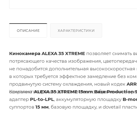
ОПИСАНИЕ
ХАРАКТЕРИСТИКИ
Кинокамера ALEXA 35 XTREME
позволяет снимать 
потрясающего качества изображения, цветопередач
не понадобится дополнительная высокоскоростная 
в которых требуется эффектное замедление без ком
продвинутую систему охлаждения, новый кодек
ARR
Комплект
ALEXA 35 XTREME 15mm Base Production 
сохранив потрясающее качество изображения и эрг
адаптер
PL-to-LPL
, аккумуляторную площадку
B-mo
суппортов
15 мм
, базовую площадку, и dovetail плас