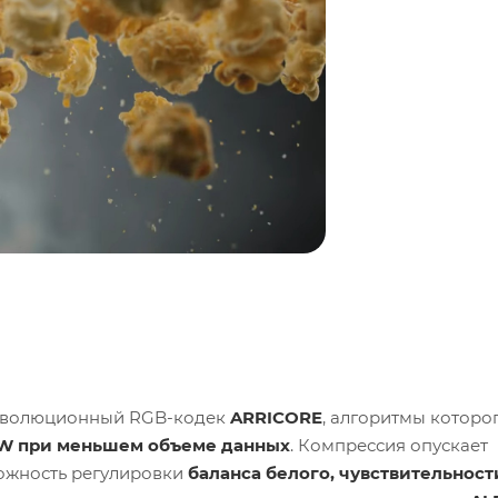
революционный RGB-кодек
ARRICORE
, алгоритмы которо
AW при меньшем объеме данных
. Компрессия опускает
ожность регулировки
баланса белого, чувствительност