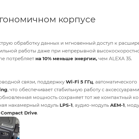
ргономичном корпусе
струю обработку данных и мгновенный доступ к расшир
бильной работы даже при непрерывной высокоскоростн
eme потребляет
на 10% меньше энергии,
чем ALEXA 35.
оводной связи, поддержку
Wi-Fi 5 ГГц
, автоматического
ing
, что обеспечивает стабильную работу с аксессуарами
а обновленная мощность сохраняет тот же компактный ко
ючая накамерный модуль
LPS-1
, аудио-модуль
AEM-1
, мод
Compact Drive
.