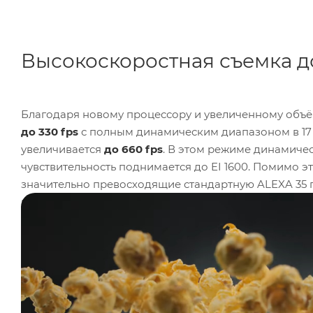
Высокоскоростная съемка до
Благодаря новому процессору и увеличенному объё
до 330 fps
с полным динамическим диапазоном в 17
увеличивается
до 660 fps
. В этом режиме динамичес
чувствительность поднимается до EI 1600. Помимо 
значительно превосходящие стандартную ALEXA 35 
позволяет вести запись
в 120 fps
, против 75 fps у ба