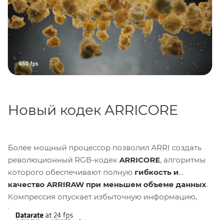
Помимо этого XTREME демонстрирует показатели
скоростной съемки, значительно превосходящие
стандартную ALEXA 35 при любых параметрах. В
формате
4K Open Gate
она уже позволяет вести
запись
в 120 fps
, против 75 fps у базовой модели.
Новый кодек ARRICORE
Более мощный процессор позволил ARRI создать
революционный RGB-кодек
ARRICORE
, алгоритмы
которого обеспечивают полную
гибкость и
качество ARRIRAW при меньшем объеме данных
.
Компрессия опускает избыточную информацию,
при этом сохраняет возможность регулировки