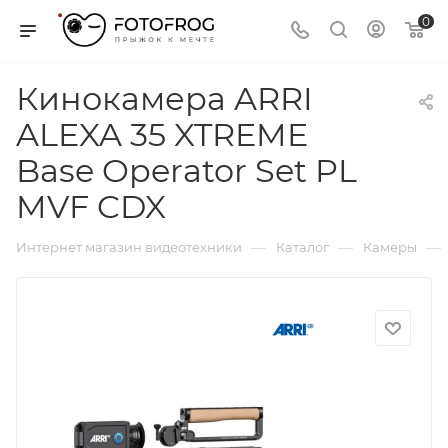
0
Кинокамера ARRI
ALEXA 35 XTREME
Base Operator Set PL
MVF CDX
—
—
—
Интернет магазин видеотехники
Каталог
Камеры