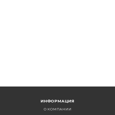
задачи съёмки и расскажем про совместимость с
вашим набором.
ИНФОРМАЦИЯ
О КОМПАНИИ