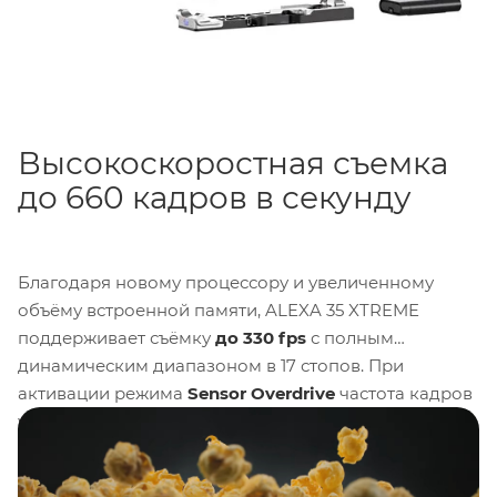
Высокоскоростная съемка
до 660 кадров в секунду
Благодаря новому процессору и увеличенному
объёму встроенной памяти, ALEXA 35 XTREME
поддерживает съёмку
до 330 fps
с полным
динамическим диапазоном в 17 стопов. При
активации режима
Sensor Overdrive
частота кадров
увеличивается
до 660 fps
. В этом режиме
динамический диапазон сокращается до 11 стопов, а
базовая чувствительность поднимается до EI 1600.