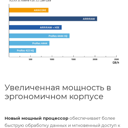
баланса белого, чувствительности
и
оттенка
на
постпродакшне. Все рабочие процессы остаются
полностью совместимыми с новым кодеком:
ALF4
Look
файлы,
ARRI Textures
,
метаданные
, аудио и
MXF-контейнеры
. Кроме того запись в ARRICORE
значительно
ускоряет генерацию прокси-файлов
,
что делает работу на посте еще более быстрой.
Увеличенная мощность в
эргономичном корпусе
Новый мощный процессор
обеспечивает более
быструю обработку данных и мгновенный доступ к