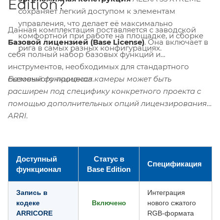
Edition?
сохраняет легкий доступом к элементам
управления, что делает её максимально
Данная комплектация поставляется с заводской
комфортной при работе на площадке, и сборке
Базовой лицензией (Base License)
. Она включает в
рига в самых разных конфигурациях.
себя полный набор базовых функций и
инструментов, необходимых для стандартного
Базовый функционал камеры может быть
съемочного процесса.
расширен под специфику конкретного проекта с
помощью дополнительных опций лицензирования
ARRI.
Доступный
Статус в
Спецификация
функционал
Base Edition
Запись в
Интеграция
кодеке
Включено
нового сжатого
ARRICORE
RGB-формата