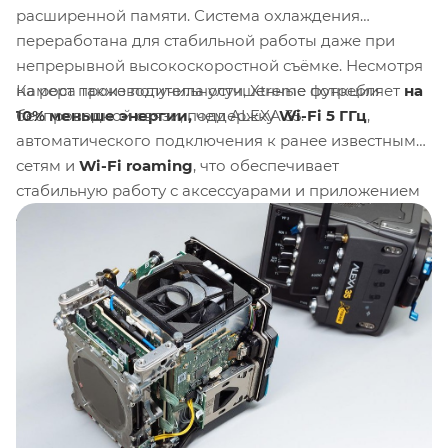
расширенной памяти. Система охлаждения
переработана для стабильной работы даже при
непрерывной высокоскоростной съёмке. Несмотря
Камера также получила улучшенные функции
на рост производительности, Xtreme потребляет
на
беспроводной связи, поддержку
Wi-Fi 5 ГГц
,
10% меньше энергии,
чем ALEXA 35.
автоматического подключения к ранее известным
сетям и
Wi-Fi roaming
, что обеспечивает
стабильную работу с аксессуарами и приложением
ARRI Camera Companion App
. Вся эта обновленная
мощность сохраняет тот же компактный корпус и
интерфейсы совместимые с экосистемой ARRI,
включая накамерный модуль
LPS-1
, аудио-модуль
AEM-1
, модуль распределения питания
PDM-1
и
накопители
CODEX Compact Drive
.