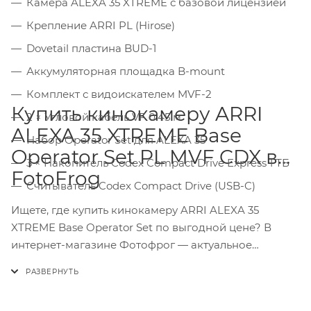
Камера ALEXA 35 XTREME с базовой лицензией
Крепление ARRI PL (Hirose)
Dovetail пластина BUD-1
Аккумуляторная площадка B-mount
Комплект с видоискателем MVF-2
Купить кинокамеру ARRI
2 × Угловой кабель VF 0.45 м
ALEXA 35 XTREME Base
Набор Operator Set для ALEXA 35
Operator Set PL MVF CDX в
3 × Накопитель Codex Compact Drive Express 1 ТБ
FotoFrog
Считыватель Codex Compact Drive (USB-C)
Ищете, где купить кинокамеру ARRI ALEXA 35
XTREME Base Operator Set по выгодной цене? В
интернет-магазине Фотофрог — актуальное
наличие (или под заказ), официальная гарантия,
самовывоз в Москве и быстрая доставка по России
и СНГ. Поможем подобрать решение под ваши