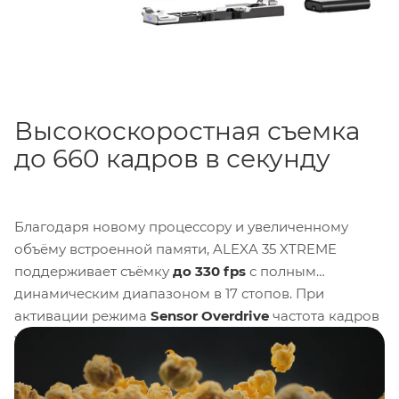
Высокоскоростная съемка
до 660 кадров в секунду
Благодаря новому процессору и увеличенному
объёму встроенной памяти, ALEXA 35 XTREME
поддерживает съёмку
до 330 fps
с полным
динамическим диапазоном в 17 стопов. При
активации режима
Sensor Overdrive
частота кадров
увеличивается
до 660 fps
. В этом режиме
динамический диапазон сокращается до 11 стопов, а
базовая чувствительность поднимается до EI 1600.