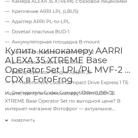
Камера ALEXA 35 XTREME с базовой лицензией
Крепление ARRI LPL (LBUS)
Адаптер ARRI PL-to-LPL
Dovetail пластина BUD-1
Аккумуляторная площадка B-mount
Купить кинокамеру AARRI
Комплект с видоискателем MVF-2
ALEXA 35 XTREME Base
2 × Угловой кабель VF 0.45 м
Operator Set LPL/PL MVF-2 &
Набор Operator Set для ALEXA 35
CDX в FotoFrog
3 × Накопитель Codex Compact Drive Express 1 ТБ
Считыватель Codex Compact Drive (USB-C)
Ищете, где купить кинокамеру ARRI ALEXA 35
XTREME Base Operator Set по выгодной цене? В
интернет-магазине Фотофрог — актуальное
наличие (или под заказ), официальная гарантия,
самовывоз в Москве и быстрая доставка по России
и СНГ. Поможем подобрать решение под ваши