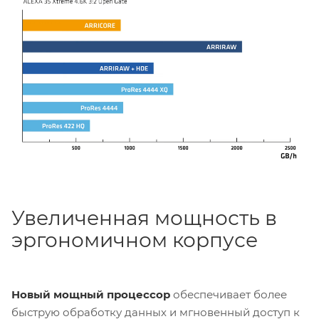
баланса белого, чувствительности
и
оттенка
на
постпродакшне. Все рабочие процессы остаются
полностью совместимыми с новым кодеком:
ALF4
Look
файлы,
ARRI Textures
,
метаданные
, аудио и
MXF-контейнеры
. Кроме того запись в ARRICORE
значительно
ускоряет генерацию прокси-файлов
,
что делает работу на посте еще более быстрой.
Увеличенная мощность в
эргономичном корпусе
Новый мощный процессор
обеспечивает более
быструю обработку данных и мгновенный доступ к