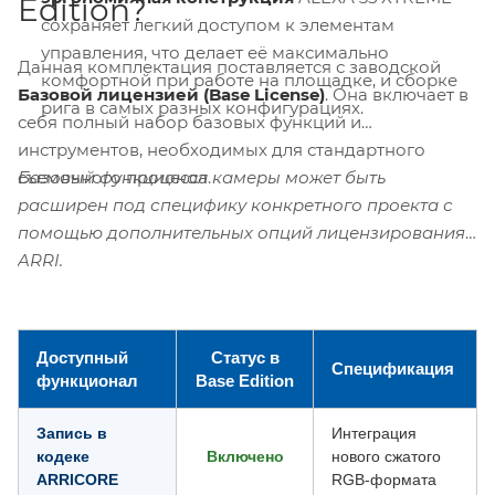
Edition?
сохраняет легкий доступом к элементам
управления, что делает её максимально
Данная комплектация поставляется с заводской
комфортной при работе на площадке, и сборке
Базовой лицензией (Base License)
. Она включает в
рига в самых разных конфигурациях.
себя полный набор базовых функций и
инструментов, необходимых для стандартного
Базовый функционал камеры может быть
съемочного процесса.
расширен под специфику конкретного проекта с
помощью дополнительных опций лицензирования
ARRI.
Доступный
Статус в
Спецификация
функционал
Base Edition
Запись в
Интеграция
кодеке
Включено
нового сжатого
ARRICORE
RGB-формата