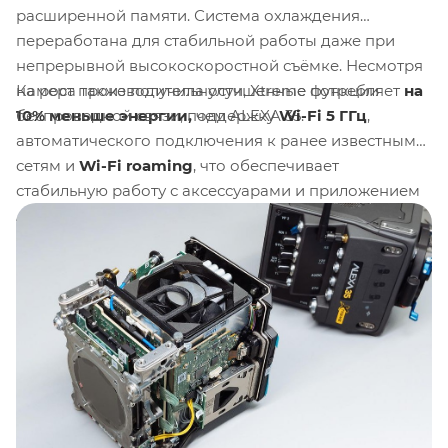
расширенной памяти. Система охлаждения
переработана для стабильной работы даже при
непрерывной высокоскоростной съёмке. Несмотря
Камера также получила улучшенные функции
на рост производительности, Xtreme потребляет
на
беспроводной связи, поддержку
Wi-Fi 5 ГГц
,
10% меньше энергии,
чем ALEXA 35.
автоматического подключения к ранее известным
сетям и
Wi-Fi roaming
, что обеспечивает
стабильную работу с аксессуарами и приложением
ARRI Camera Companion App
. Вся эта обновленная
мощность сохраняет тот же компактный корпус и
интерфейсы совместимые с экосистемой ARRI,
включая накамерный модуль
LPS-1
, аудио-модуль
AEM-1
, модуль распределения питания
PDM-1
и
накопители
CODEX Compact Drive
.