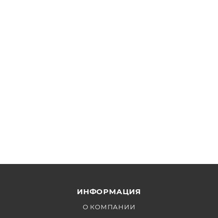
задачи съёмки и расскажем про совместимость с
вашим набором.
ИНФОРМАЦИЯ
О КОМПАНИИ