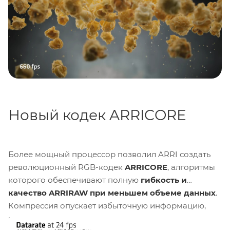
Помимо этого XTREME демонстрирует показатели
скоростной съемки, значительно превосходящие
стандартную ALEXA 35 при любых параметрах. В
формате
4K Open Gate
она уже позволяет вести
запись
в 120 fps
, против 75 fps у базовой модели.
Новый кодек ARRICORE
Более мощный процессор позволил ARRI создать
революционный RGB-кодек
ARRICORE
, алгоритмы
которого обеспечивают полную
гибкость и
качество ARRIRAW при меньшем объеме данных
.
Компрессия опускает избыточную информацию,
при этом сохраняет возможность регулировки