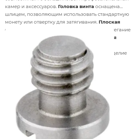
камер и аксессуаров.
Головка винта
оснащена
шлицем, позволяющим использовать стандартную
монету или отвертку для затягивания.
Плоская
форма головки
обеспечивает плотное прилегание
к поверхности монтажной пластины.
Гладкая
шейка
под головкой предотвращает
проворачивание винта при затягивании. Изделие
изготовлено из
нержавеющей стали
, что
гарантирует долговечность и устойчивость к
механическим повреждениям.