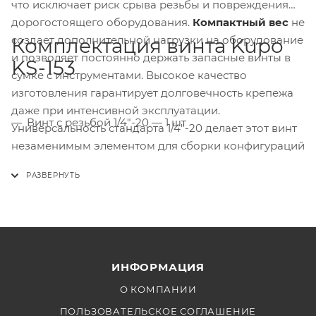
что исключает риск срыва резьбы и повреждения
дорогостоящего оборудования.
Компактный вес
не
создает дополнительной нагрузки на оборудование
Комплектация винта Kupo
и позволяет постоянно держать запасные винты в
KS-153
сумке с инструментами. Высокое качество
изготовления гарантирует долговечность крепежа
даже при интенсивной эксплуатации.
Винт с резьбой 1/4"-20 — 1 шт
Универсальность стандарта 1/4"-20 делает этот винт
незаменимым элементом для сборки конфигураций
из оборудования разных производителей в
профессиональных студиях и на съемочных
площадках.
ИНФОРМАЦИЯ
О КОМПАНИИ
ПОЛЬЗОВАТЕЛЬСКОЕ СОГЛАШЕНИЕ