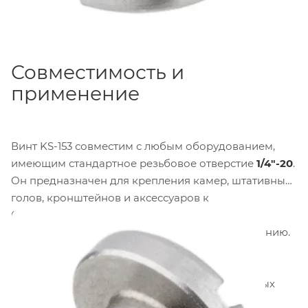
Совместимость и
применение
Винт KS-153 совместим с любым оборудованием,
имеющим стандартное резьбовое отверстие
1/4"-20
.
Он предназначен для крепления камер, штативных
голов, кронштейнов и аксессуаров к
быстросъемным пластинам, монтажным
платформам и другому студийному оборудованию.
Винт может использоваться как для замены
утерянного крепежа, так и в качестве
дополнительного элемента при сборке сложных
конфигураций на съемочной площадке.