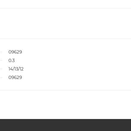
09629
0.3
14/13/12
09629