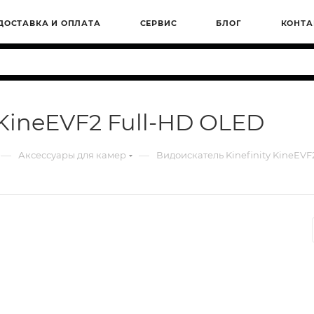
ДОСТАВКА И ОПЛАТА
СЕРВИС
БЛОГ
КОНТА
 KineEVF2 Full-HD OLED
—
—
Аксессуары для камер
Видоискатель Kinefinity KineEVF