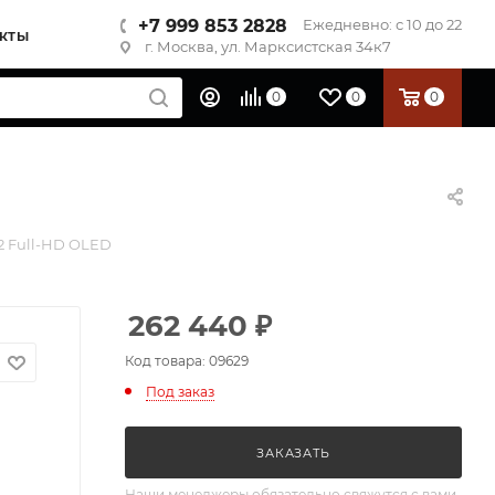
+7 999 853 2828
Ежедневно: с 10 до 22
КТЫ
г. Москва, ул. Марксистская 34к7
0
0
0
2 Full-HD OLED
262 440
₽
Код товара: 09629
Под заказ
ЗАКАЗАТЬ
Наши менеджеры обязательно свяжутся с вами