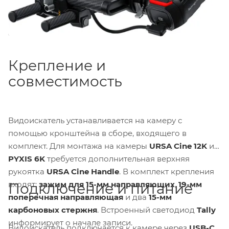
статусную информацию, кадровые направляющие и
встроенную фокус-таблицу для точной
фокусировки.
Крепление и
совместимость
Видоискатель устанавливается на камеру с
помощью кронштейна в сборе, входящего в
комплект. Для монтажа на камеры
URSA Cine 12K
и
PYXIS 6K
требуется дополнительная верхняя
рукоятка
URSA Cine Handle
. В комплект крепления
входят:
зажим для 15-мм направляющих
,
19-мм
Подключение и питание
поперечная направляющая
и два
15-мм
карбоновых стержня
. Встроенный светодиод
Tally
информирует о начале записи.
Видоискатель подключается к камере через
USB-C
.