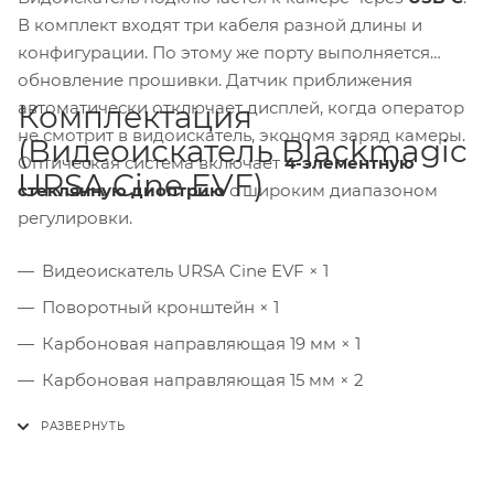
В комплект входят три кабеля разной длины и
конфигурации. По этому же порту выполняется
обновление прошивки. Датчик приближения
автоматически отключает дисплей, когда оператор
Комплектация
не смотрит в видоискатель, экономя заряд камеры.
(Видеоискатель Blackmagic
Оптическая система включает
4-элементную
URSA Cine EVF)
стеклянную диоптрию
с широким диапазоном
регулировки.
Видеоискатель URSA Cine EVF × 1
Поворотный кронштейн × 1
Карбоновая направляющая 19 мм × 1
Карбоновая направляющая 15 мм × 2
Удлинитель × 1
USB-кабель (короткий, угловой/угловой) × 1
USB-кабель (короткий, угловой/прямой) × 1