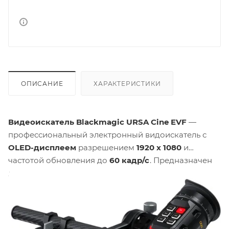
ОПИСАНИЕ
ХАРАКТЕРИСТИКИ
Видеоискатель Blackmagic URSA Cine EVF
—
профессиональный электронный видоискатель с
OLED-дисплеем
разрешением
1920 x 1080
и
частотой обновления до
60 кадр/с
. Предназначен
для камер URSA Cine 12K и PYXIS 6K. Обеспечивает
чёткое изображение в любых условиях съёмки
благодаря встроенному
датчику приближения
,
4-
элементной диоптрийной регулировке
и
сменным резиновым наглазникам. Отображает