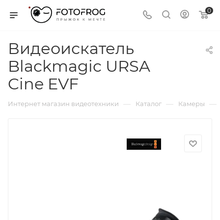
0
Видеоискатель
Blackmagic URSA
Cine EVF
—
—
—
Интернет магазин видеотехники
Каталог
Камеры