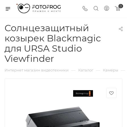
0
Солнцезащитный
козырек Blackmagic
для URSA Studio
Viewfinder
—
—
—
Интернет магазин видеотехники
Каталог
Камеры