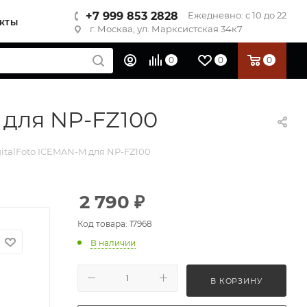
+7 999 853 2828
Ежедневно: с 10 до 22
КТЫ
г. Москва, ул. Марксистская 34к7
0
0
0
 для NP-FZ100
italFoto ICEMAN-M для NP-FZ100
2 790
₽
Код товара: 17968
В наличии
В КОРЗИНУ