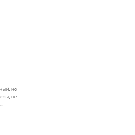
ный, но
еры, не
,