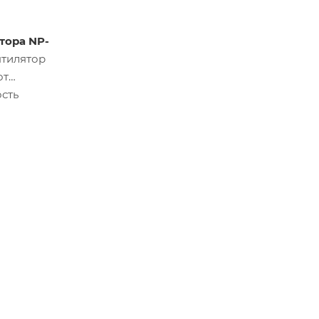
тора NP-
нтилятор
от
сть