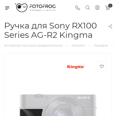
0
Ручка для Sony RX100
Series AG-R2 Kingma
—
—
—
Интернет магазин видеотехники
Каталог
Камеры